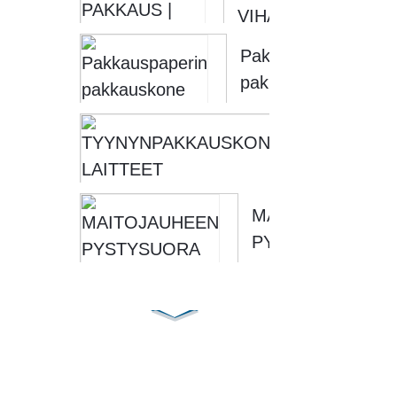
VIHANNESPAKKAUS
HEDELMÄ- JA
Pakkauspaperin
VIHANNESPAKKAUS
pakkauskone
Soontrue
TYYN
LAITT
KONE S
MAITOJAUHEEN
PYSTYSUORA
PAKKAUSKONE
– SOONTRUE