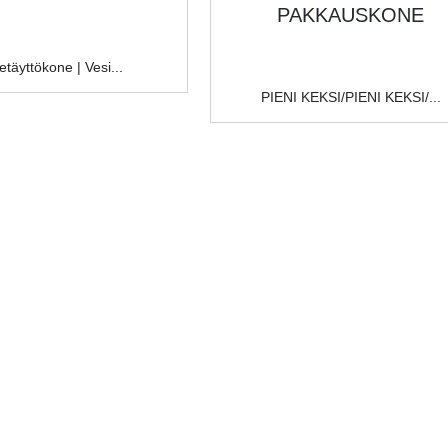
NE
KKAUSKONE
etäyttökone | Vesi...
PIENI KEKSI/PIENI KEKSI/...
KKAUSKONE
E
KAUSKONE
RA
 S...