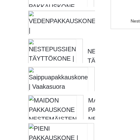
MUOTO [ ...
PAKKAUSKO
VEDENPA
Nest
|
NESTEPA
SOONTRU
NESTEPUSSIEN
TÄYTTÖKONE |
VEDEN
TÄYTTÖKONE...
SAIPPAAPAK
| VAAKASUO
PAKKAUSKONE
MAIDON
PAKKAUSKONE
NESTEMÄISTEN
PAKKAUSKONE
| SOONTRUE
PIENI