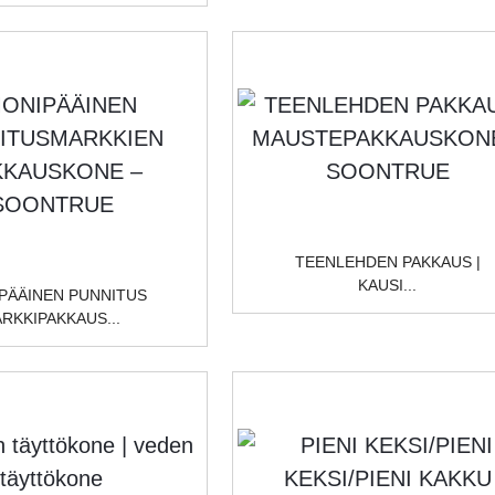
TUJEN
IKKEIDEN
ONE |
KKAUSKONE...
EN
|
TEENLEHDEN PAKKAUS |
KAUSI...
PÄÄINEN PUNNITUS
ARKKIPAKKAUS...
E
EIDEN