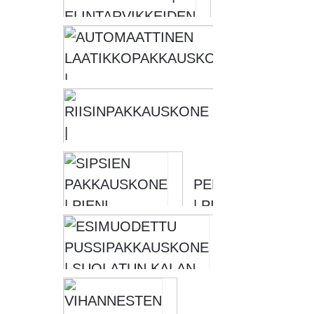
PAKKAUSKON
ELINTARVIKK
AUTOM
PAKKAUSKONE
LAATI
|
KARTO
RIISINPA
|
TYHJÖPAK
PERUNAPAKKAU
| PIENI PAKKAUS
–...
ESIMUODE
PUSSIPAK
| SUOLATU
PAKKAUSKO