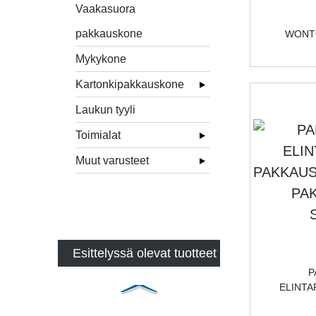
Vaakasuora
pakkauskone
WONTO
Mykykone
Kartonkipakkauskone
Laukun tyyli
Toimialat
Muut varusteet
Esittelyssä olevat tuotteet
P
ELINTA