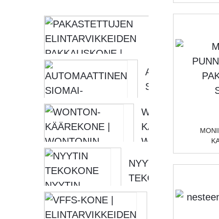
PAKASTET
ELINTARV
PAKKAUSK
NYYTTIPA
AUTOMAATTIN
SIOMAI-
PAKKAUSKONE 
WONTON-
SIOMAI-
KÄÄREKONE |
KÄÄREKONE...
MONI
WONTONIN
K
VALMISTINKON
NYYTIN
[ PIAN...
TEKOKONE
NYYTIN
VFFS-KONE |
PITSIHAMEEN
ELINTARVIKK