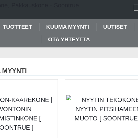
TUOTTEET
KUUMA MYYNTI
UUTISET
OTA YHTEYTTÄ
 MYYNTI