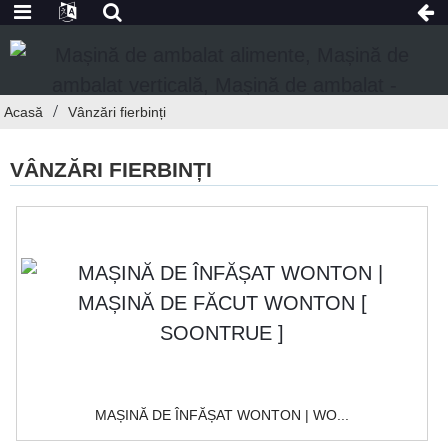
Acasă
Vânzări fierbinți
VÂNZĂRI FIERBINȚI
MAȘINĂ DE ÎNFĂȘAT WONTON | WO...