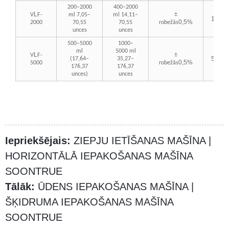
200–2000
400–2000
L
±
V
F-
ml 7,05–
ml 14,11–
10
-
18
0,5%
2000
70,55
70,55
robežās
unces
unces
500–5000
1000–
ml
5000 ml
L
±
V
F-
5-
12
(17,64–
35,27–
0,5%
5000
robežās
176,37
176,37
unces)
unces
Iepriekšējais:
ZIEPJU IETĪŠANAS MAŠĪNA |
HORIZONTĀLĀ IEPAKOŠANAS MAŠĪNA
SOONTRUE
Tālāk:
ŪDENS IEPAKOŠANAS MAŠĪNA |
ŠĶIDRUMA IEPAKOŠANAS MAŠĪNA
SOONTRUE