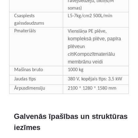
rāvējslēdzēju, tīkliņš)
M
somas)
C
saspiests
L5-7kg/cm2 500L/min
gaiss
daudzums
,
P
materiāls
Vienslāņa PE plēve
kompleksā plēve, papīra
plēve
un
Kompozītmateriālu
citi
membrānu veidi
Mašīnas bruto
1000 kg
Jaudas tips
380 V, kopējais tips: 3,5 kW
Ārpusdimensiju
2100 * 1280 * 1580 mm
Galvenās īpašības un struktūras
iezīmes