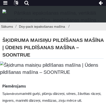
Sākums
Doy-pack iepakošanas mašīna
ŠĶIDRUMA MAISIŅU PILDĪŠANAS MAŠĪNA
| ŪDENS PILDĪŠANAS MAŠĪNA –
SOONTRUE
Piemērojams
S
marinēti gurķi, plūmju dārzeņi, sēnes, žāvētas rāceņi,
piemērots
ingvers, marinēti dārzeņi, medūzas, zivju mērce utt.