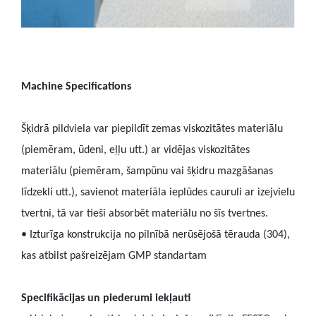
Ma
c
hin
e
Sp
e
c
i
f
c
a
t
o
n
s
Šķidrā pildviela var piepildīt zemas viskozitātes materiālu
(piemēram, ūdeni, eļļu utt.) ar vidējas viskozitātes
materiālu (piemēram, šampūnu vai šķidru mazgāšanas
līdzekli utt.), savienot materiāla ieplūdes cauruli ar izejvielu
tvertni, tā var tieši absorbēt materiālu no šīs tvertnes.
• Izturīga konstrukcija no pilnībā nerūsējošā tērauda (304),
kas atbilst pašreizējam GMP standartam
Specifikācijas un piederumi iekļauti