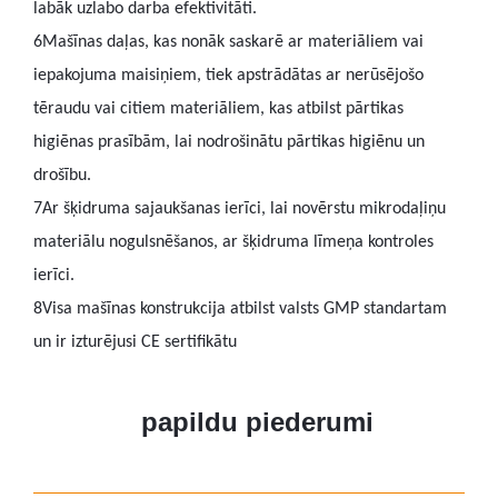
labāk uzlabo darba efektivitāti.
6
Mašīnas daļas, kas nonāk saskarē ar materiāliem vai
iepakojuma maisiņiem, tiek apstrādātas ar nerūsējošo
tēraudu vai citiem materiāliem, kas atbilst pārtikas
higiēnas prasībām, lai nodrošinātu pārtikas higiēnu un
drošību.
7
Ar šķidruma sajaukšanas ierīci, lai novērstu mikrodaļiņu
materiālu nogulsnēšanos, ar šķidruma līmeņa kontroles
ierīci.
8
Visa mašīnas konstrukcija atbilst valsts GMP standartam
un ir izturējusi CE sertifikātu
papildu piederumi