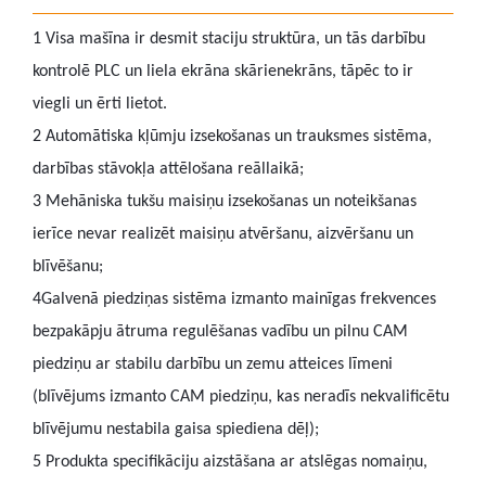
1
Visa mašīna ir desmit staciju struktūra, un tās darbību
kontrolē PLC un liela ekrāna skārienekrāns, tāpēc to ir
viegli un ērti lietot.
2
Automātiska kļūmju izsekošanas un trauksmes sistēma,
darbības stāvokļa attēlošana reāllaikā;
3
Mehāniska tukšu maisiņu izsekošanas un noteikšanas
ierīce nevar realizēt maisiņu atvēršanu, aizvēršanu un
blīvēšanu;
4
Galvenā piedziņas sistēma izmanto mainīgas frekvences
bezpakāpju ātruma regulēšanas vadību un pilnu CAM
piedziņu ar stabilu darbību un zemu atteices līmeni
(blīvējums izmanto CAM piedziņu, kas neradīs nekvalificētu
blīvējumu nestabila gaisa spiediena dēļ);
5
Produkta specifikāciju aizstāšana ar atslēgas nomaiņu,