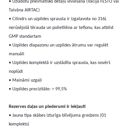
• Uzlabotu pneimatisko detaļu ieviešana (Vācija FESTO vai
Taivāna AIRTAC)
• Cilindrs un uzpildes sprausla ir izgatavota no 316L
nerūsējošā tērauda un polietilēna ar teflonu, kas atbilst
GMP standartam
• Uzpildes diapazonu un uzpildes ātrumu var regulēt
manuāli
• Uzpildes komplektā ir uzstādīta sprausla, kas novērš
noplūdi
• Maināmi uzgaļi
• Uzpildes precizitāte: > 99,5%
Rezerves daļas un piederumi ir iekļauti
• Jauna tipa skābes izturīga blīvējuma gredzens (01
komplekts)