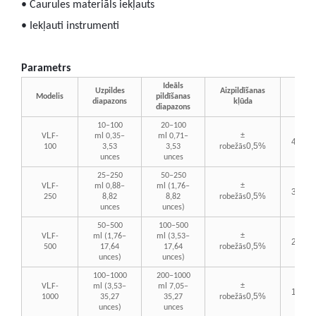
• Caurules materiāls iekļauts
• Iekļauti instrumenti
Parametrs
Ideāls
Jaud
Uzpildes
Aizpildīšanas
Modelis
pildīšanas
(minū
diapazons
kļūda
diapazons
10–100
20–100
L
±
V
F-
ml 0,35–
ml 0,71–
4
0-
80
0,5%
100
3,53
3,53
robežās
unces
unces
25–250
50–250
L
±
V
F-
ml 0,88–
ml (1,76–
30
-
45
0,5%
250
8,82
8,82
robežās
unces
unces)
50–500
100–500
L
±
V
F-
ml (1,76–
ml (3,53–
25
-
35
0,5%
500
17,64
17,64
robežās
unces)
unces)
100–1000
200–1000
L
±
V
F-
ml (3,53–
ml 7,05–
15
-
24
0,5%
1000
35,27
35,27
robežās
unces)
unces