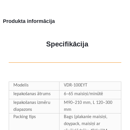
Produkta informācija
Specifikācija
Modelis
VDR-100EYT
Iepakošanas ātrums
6–65 maisiņi/minūtē
Iepakošanas izmēru
M90–210 mm, L 120–300
diapazons
mm
P
acking tips
B
ags (plakanie maisiņi,
doypack, maisiņi ar