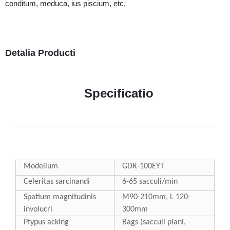
conditum, meduca, ius piscium, etc.
Detalia Producti
Specificatio
Modellum
GDR-100EYT
Celeritas sarcinandi
6-65 sacculi/min
Spatium magnitudinis
M90-210mm, L 120-
involucri
300mm
P
typus acking
B
ags (sacculi plani,