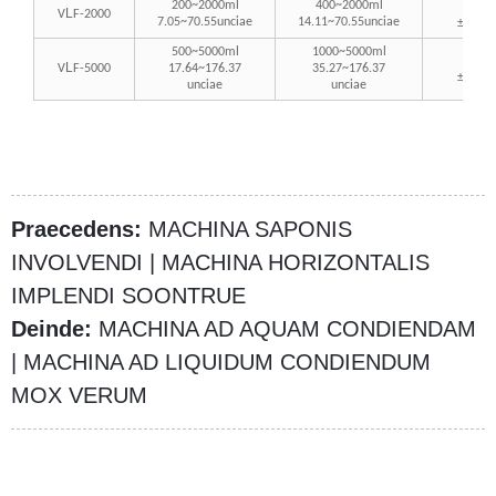
200~2000ml
400~2000ml
Intra
L
V
F-2000
0.5%
7.05~70.55unciae
14.11~70.55unciae
±
500~5000ml
1000~5000ml
Intra
L
V
F-5000
17.64~176.37
35.27~176.37
0.5%
±
unciae
unciae
Praecedens:
MACHINA SAPONIS
INVOLVENDI | MACHINA HORIZONTALIS
IMPLENDI SOONTRUE
Deinde:
MACHINA AD AQUAM CONDIENDAM
| MACHINA AD LIQUIDUM CONDIENDUM
MOX VERUM