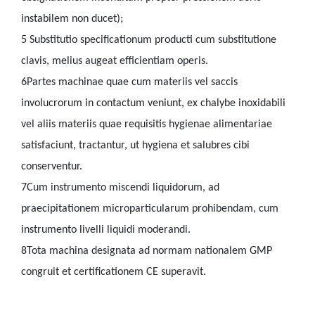
instabilem non ducet);
5
Substitutio specificationum producti cum substitutione
clavis, melius augeat efficientiam operis.
6
Partes machinae quae cum materiis vel saccis
involucrorum in contactum veniunt, ex chalybe inoxidabili
vel aliis materiis quae requisitis hygienae alimentariae
satisfaciunt, tractantur, ut hygiena et salubres cibi
conserventur.
7
Cum instrumento miscendi liquidorum, ad
praecipitationem microparticularum prohibendam, cum
instrumento livelli liquidi moderandi.
8
Tota machina designata ad normam nationalem GMP
congruit et certificationem CE superavit.