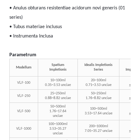
• Anulus obturans resistentiae acidorum novi generis (01
series)
• Tubus materiae inclusus
• Instrumenta Inclusa
Parametrum
Spatium
Idealis Impletionis
Error
Modellum
Impletionis
Series
Impletion
10~100ml
20~100ml
Intra
L
V
F-100
0.5%
0.35~3.53 unciae
0.71~3.53 unciae
±
25~250ml
50~250ml
Intra
L
V
F-250
0.5%
0.88~8.82 unciae
1.76~8.82 unciae
±
50~500ml
100~500ml
Intra
L
V
F-500
1.76~17.64
0.5%
3.53~17.64 unciae
±
unciae
100~1000ml
200~1000ml
Intra
L
V
F-1000
3.53~35.27
0.5%
7.05~35.27 unciae
±
unciae