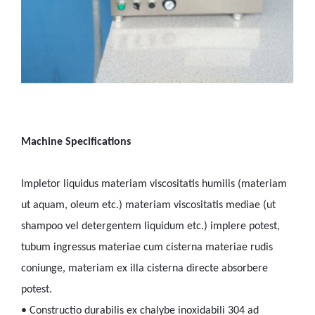
Ma
c
hin
e
Sp
e
c
i
f
c
a
t
o
n
s
Impletor liquidus materiam viscositatis humilis (materiam
ut aquam, oleum etc.) materiam viscositatis mediae (ut
shampoo vel detergentem liquidum etc.) implere potest,
tubum ingressus materiae cum cisterna materiae rudis
coniunge, materiam ex illa cisterna directe absorbere
potest.
• Constructio durabilis ex chalybe inoxidabili 304 ad