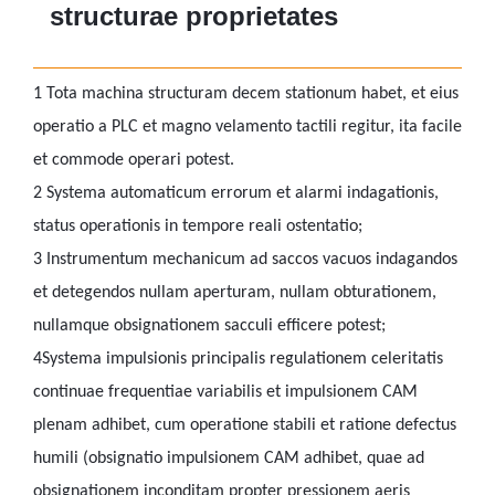
structurae proprietates
1
Tota machina structuram decem stationum habet, et eius
operatio a PLC et magno velamento tactili regitur, ita facile
et commode operari potest.
2
Systema automaticum errorum et alarmi indagationis,
status operationis in tempore reali ostentatio;
3
Instrumentum mechanicum ad saccos vacuos indagandos
et detegendos nullam aperturam, nullam obturationem,
nullamque obsignationem sacculi efficere potest;
4
Systema impulsionis principalis regulationem celeritatis
continuae frequentiae variabilis et impulsionem CAM
plenam adhibet, cum operatione stabili et ratione defectus
humili (obsignatio impulsionem CAM adhibet, quae ad
obsignationem inconditam propter pressionem aeris