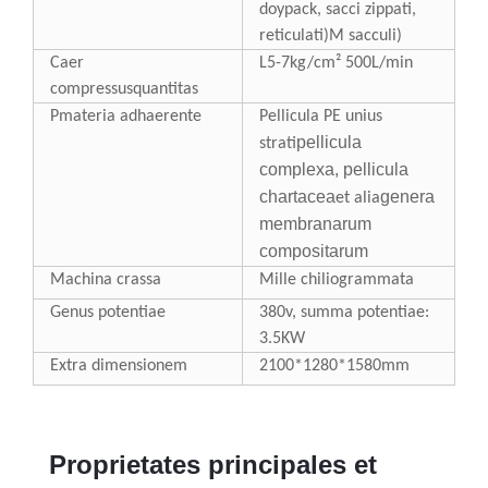
doypack, sacci zippati,
reticulati)
M sacculi)
C
aer
L5-7kg/cm² 500L/min
compressus
quantitas
P
materia adhaerente
Pellicula PE unius
pellicula
strati
complexa, pellicula
chartacea
genera
et alia
membranarum
compositarum
Machina crassa
Mille chiliogrammata
Genus potentiae
380v, summa potentiae:
3.5KW
Extra dimensionem
2100*1280*1580mm
Proprietates principales et