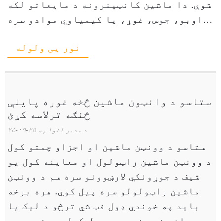
شوې. دا ماشین کانټینرونه د مایعاتو لکه
اوبو، جوس، غوړ، یا کیمیاوي موادو سره
ډکوي. دا هر بسته مهر کوي ترڅو د لیکیدو
نور یی ولوله
او ککړتیا مخه ونیسي ...
ستاسو د وانټون ماشین څخه غوره پایلې
څنګه ترلاسه کړئ
د مدیر لخوا په ۲۵-۰۹-۲۵
ستاسو د وونټن ماشین او اجزاو چمتو کول
د وونټن ماشین راټولول او معاینه کول یو
شیف د جوړونکي لارښوونو سره سم د وونټن
ماشین راټولولو سره پیل کوي. هره برخه
باید په خوندي ډول فټ شي ترڅو د لیک یا
جام مخه ونیسي. د پیل کولو دمخه، دوی