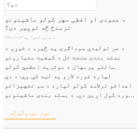
د عمودی او افقی مهر کولو ماشینونو
ترمنځ څه توپیر دی؟
د مدیر لخوا په ۲۴-۱۲-۲۵
د هر تولیدي سوداګرۍ په څیر، د خوړو د
بسته بندۍ صنعت تل د کیفیت معیارونو
ساتلو پرمهال د موثریت اعظمي کولو
لپاره غوره لارو په لټه کې وي. د دې
اهدافو ترلاسه کولو لپاره د سم تجهیزاتو
غوره کول اړین دي. د بسته بندۍ ماشینونو
دوه اصلي ډولونه شتون لري: افقي فورمه
نور یی ولوله
ډکول ...