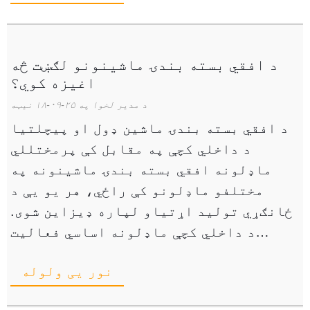
د افقي بسته بندۍ ماشینونو لګښت څه
اغیزه کوي؟
د مدیر لخوا په ۲۵-۰۹-۱۸ نیټه
د افقي بسته بندۍ ماشین ډول او پیچلتیا
د داخلي کچې په مقابل کې پرمختللي
ماډلونه افقي بسته بندۍ ماشینونه په
مختلفو ماډلونو کې راځي، هر یو یې د
ځانګړي تولید اړتیاو لپاره ډیزاین شوی.
د داخلي کچې ماډلونه اساسي فعالیت
وړاندې کوي او کوچني سوداګرۍ یا نوي
نور یی ولوله
پیلونو سره مناسب دي. دا ماشینونه ډیری
وختونه د ... ځانګړتیاوې لري.