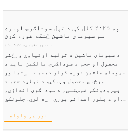
په ۲۰۲۵ کال کې د خپل سوداګرۍ لپاره
سم سیومای ماشین څنګه غوره کړئ
د مدیر لخوا په ۲۵-۱۰-۱۱
د سیومای ماشین د تولید اړتیاوې ورځنی
محصول او حجم د سوداګرۍ مالکین باید د
سیومای ماشین غوره کولو دمخه د اړتیا وړ
ورځني محصول وټاکي. د تولید حجم د
پیرودونکو غوښتنې، د سوداګرۍ اندازې،
او د پلور اهدافو پورې اړه لري. چلونکي
ډیری وختونه د سیومای ټوټو شمیر اټکل
نور یی ولوله
کوي چې اړتیا ورته ده ...