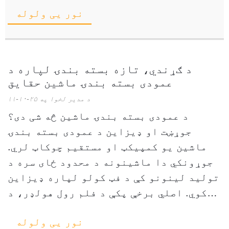
نور یی ولوله
خواړه، او مایعات هر یو ځانګړی ننګونه
وړاندې کوي ...
د ګړندي، تازه بسته بندۍ لپاره د
عمودی بسته بندۍ ماشین حقایق
د مدیر لخوا په ۲۵-۱۰-۱۱
د عمودی بسته بندۍ ماشین څه شی دی؟
جوړښت او ډیزاین د عمودی بسته بندۍ
ماشین یو کمپیکټ او مستقیم چوکاټ لري.
جوړونکي دا ماشینونه د محدود ځای سره د
تولید لینونو کې د فټ کولو لپاره ډیزاین
کوي. اصلي برخې پکې د فلم رول هولډر، د
جوړولو ټیوب، د ډکولو سیسټم، یو ... شامل
نور یی ولوله
دي.