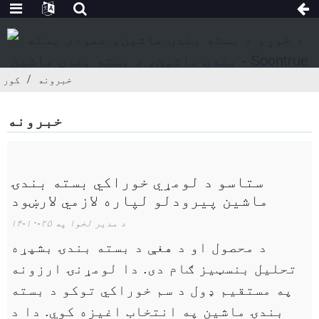
خبرونه
کور
خبرونه
ستاسو د لومړي خوراکي بسته بندۍ
ماشین پیرودلو لپاره لازمي لارښود
د مدیر لخوا په ۲۵-۱۰-۱۴
د محصول او د هغې د بسته بندۍ بشپړه
تحلیل بنسټیز ګام دی. دا لومړنۍ ارزونه
په مستقیم ډول د سم خوراکي توکو د بسته
بندۍ ماشین په انتخاب اغیزه کوي. دا د