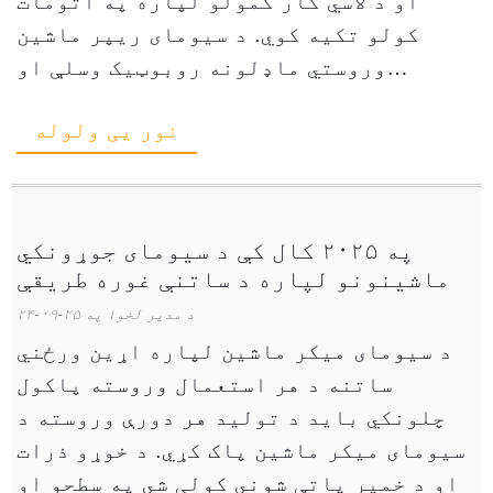
او د لاسي کار کمولو لپاره په اتومات
کولو تکیه کوي. د سیومای ریپر ماشین
وروستي ماډلونه روبوټیک وسلې او
لیږدونکي سیسټمونه لري چې د اوړو
نور یی ولوله
شیټونه په دقت سره اداره کوي. د مصنوعي
ذهانت مختلف...
په ۲۰۲۵ کال کې د سیومای جوړونکي
ماشینونو لپاره د ساتنې غوره طریقې
د مدیر لخوا په ۲۵-۰۹-۲۴
د سیومای میکر ماشین لپاره اړین ورځني
ساتنه د هر استعمال وروسته پاکول
چلونکي باید د تولید هر دورې وروسته د
سیومای میکر ماشین پاک کړي. د خوړو ذرات
او د خمیر پاتې شوني کولی شي په سطحو او