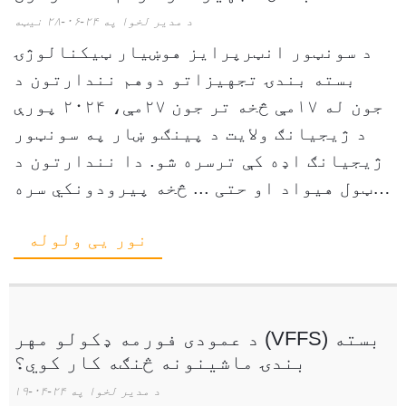
د مدیر لخوا په ۲۴-۰۶-۲۸ نیټه
د سونټور انټرپرایز هوښیار ټیکنالوژۍ
بسته بندۍ تجهیزاتو دوهم نندارتون د
جون له ۱۷مې څخه تر جون ۲۷مې، ۲۰۲۴ پورې
د ژیجیانګ ولایت د پینګو ښار په سونټور
ژیجیانګ اډه کې ترسره شو. دا نندارتون د
ټول هیواد او حتی ... څخه پیرودونکي سره
راټولوي.
نور یی ولوله
د عمودی فورمه ډکولو مهر (VFFS) بسته
بندۍ ماشینونه څنګه کار کوي؟
د مدیر لخوا په ۲۴-۰۴-۱۹