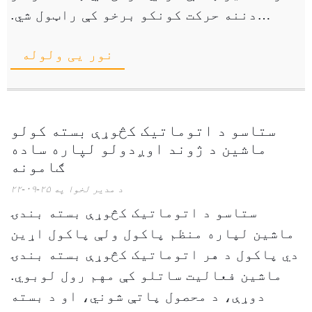
دننه حرکت کونکو برخو کې راټول شي.
پاکول د ککړتیا مخه نیسي او ماشین ساتي
نور یی ولوله
...
ستاسو د اتوماتیک کڅوړې بسته کولو
ماشین د ژوند اوږدولو لپاره ساده
ګامونه
د مدیر لخوا په ۲۵-۰۹-۲۲
ستاسو د اتوماتیک کڅوړې بسته بندۍ
ماشین لپاره منظم پاکول ولې پاکول اړین
دي پاکول د هر اتوماتیک کڅوړې بسته بندۍ
ماشین فعالیت ساتلو کې مهم رول لوبوي.
دوړې، د محصول پاتې شوني، او د بسته