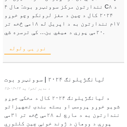
نندارتون مرکز سوونټرو بوت: هال ۴ C۸ د
۲۰۲۴ کال د چین د مغز لرونکو وچو خوړو
۱۷م نندارتون به د اپریل له ۱۸مې څخه تر
۲۰مې پورې د هیفي بن... کې ترسره شي.
نور یی ولوله
لیانګژیلونګ ۲۰۲۴ | سوونټرو بوت
د مدیر لخوا په ۲۴-۰۳-۲۵
د لیانګژیلونګ ۲۰۲۴ کال د مخکې جوړو
شویو خوړو پروسس او بسته بندۍ تجهیزاتو
نندارتون به د مارچ له ۲۸مې څخه تر ۳۱مې
پورې د ووهان د ژوند خونې چین کلتوري