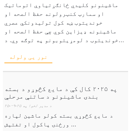
ماشینونو کلیدي ځانګړتیاوې اتوماتیک
او سمارټ کنټرولونه حفظ الصحه او
خوندیتوب ښه کول تولیدونکي عصري
ماشینونه ډیزاین کوي ​​چې حفظ الصحه او
خوندیتوب د لومړیتوبونو په توګه وي. د
خوړو او مشروباتو شرکتونه باید سخت
نور یی ولوله
روغتیایی مقررات پوره کړي. پرمختللي
ماډلونه د سټینلیس سټیل کاروي ...
په ۲۰۲۵ کال کې د مایع کڅوړو د بسته
بندۍ ماشینونو د ساتنې مرحلې
د مدیر لخوا په ۲۵-۰۹-۲۵
د مایع کڅوړې بسته کولو ماشین لپاره
ورځنۍ پاکول او تفتیش ...