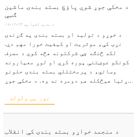
د مخکې جوړ شوي پاؤچ بسته بندۍ ماشین
ګټې
د مدیر لخوا په ۲۴-۱۲-۱۷
د خوړو د تولید او بسته بندۍ په ګړندۍ
نړۍ کې، موثریت او کیفیت خورا مهم دي.
لکه څنګه چې شرکتونه هڅه کوي د مصرف
کونکو غوښتنې پوره کړي او لوړ معیارونه
وساتي، د پرمختللي بسته بندۍ حلونو
اړتیا هیڅکله هم دومره نه وه. د مخکې جوړ
شوي کڅوړې بسته بندۍ ماشینونه د لوبې...
نور یی ولوله
د منجمد خواړو بسته بندۍ کې انقلاب