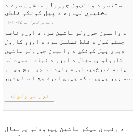
ستاسو د وانټون جوړولو ماشین سره د
مخنیوي لپاره د پیل کونکو غلطۍ
د مدیر لخوا په ۲۵-۱۰-۱۱
د وانټون جوړولو ماشین سره د اوړو ناسم
چمتو کول د غلط تسلسل سره د اوړو کارول
ډیری پیل کونکي د وانټون جوړولو ماشین
کارولو پرمهال د اوړو د ثبات اهمیت له
پامه غورځوي. اوړه باید نه ډیر وچ وي او
نه ډیر چپچپا. که چیرې اوړه وچ احساس شي،
نو ممکن د پروسې په جریان کې مات شي ...
نور یی ولوله
د ونټون میکر ماشین پیرودلو پرمهال