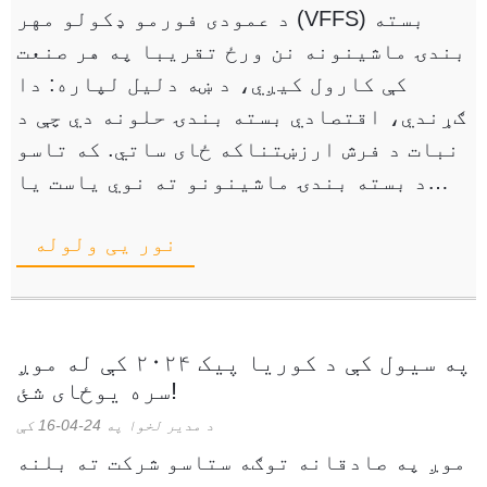
د عمودی فورمو ډکولو مهر (VFFS) بسته
بندۍ ماشینونه نن ورځ تقریبا په هر صنعت
کې کارول کیږي، د ښه دلیل لپاره: دا
ګړندي، اقتصادي بسته بندۍ حلونه دي چې د
نبات د فرش ارزښتناکه ځای ساتي. که تاسو
د بسته بندۍ ماشینونو ته نوي یاست یا
دمخه ډیری سیسټمونه لرئ، امکانات دا دي
نور یی ولوله
چې تاسو چمتو یاست ...
په سیول کې د کوریا پیک ۲۰۲۴ کې له موږ
سره یوځای شئ!
د مدیر لخوا په 24-04-16 کې
موږ په صادقانه توګه ستاسو شرکت ته بلنه