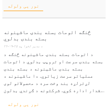
نور یی ولوله
سینسرونه او سافټویر کاروي ...
څنګه اتومات بسته بندۍ ماشینونه
بسته بندۍ بدلوي
د مدیر لخوا په ۲۵-۰۹-۲۲
د اتومات بسته بندۍ ماشینونه څنګه د
بسته بندۍ سرعت او تروپټ بدلوي د اتومات
بسته بندۍ ماشینونه د بسته بندۍ
عملیاتو سرعت زیاتوي. دا ماشینونه د
لږترلږه بند وخت سره د محصولاتو لوی
مقدار اداره کوي. شرکتونه د ګړندي بدلون
وختونه او لوړ ورځني محصول ګوري. ·
نور یی ولوله
چلونکي ماشین تنظیموي ...