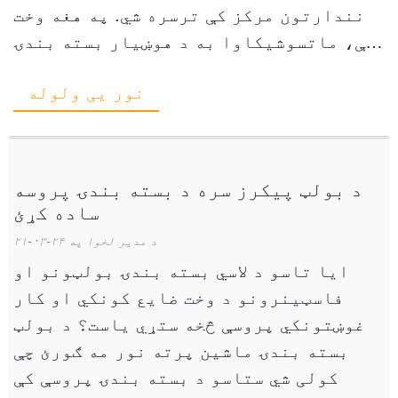
نندارتون مرکز کې ترسره شي. په هغه وخت
کې، ماتسوشیکاوا به د هوښیار بسته بندۍ
ماشینونه نندارې ته وړاندې کړي...
نور یی ولوله
د بولټ پیکرز سره د بسته بندۍ پروسه
ساده کړئ
د مدیر لخوا په ۲۴-۰۳-۲۱
ایا تاسو د لاسي بسته بندۍ بولټونو او
فاسټینرونو د وخت ضایع کونکي او کار
غوښتونکي پروسې څخه ستړي یاست؟ د بولټ
بسته بندۍ ماشین پرته نور مه ګورئ چې
کولی شي ستاسو د بسته بندۍ پروسې کې