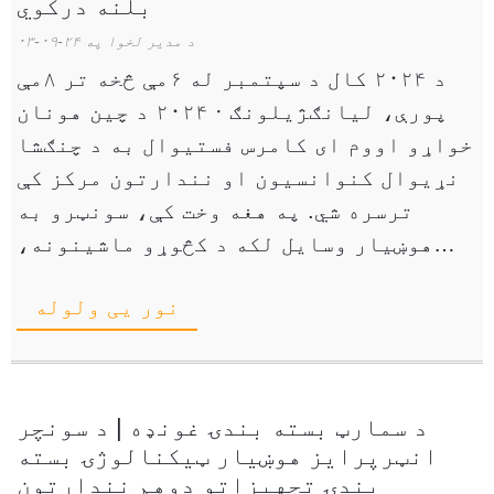
بلنه درکوي
د مدیر لخوا په ۲۴-۰۹-۰۳
د ۲۰۲۴ کال د سپتمبر له ۶مې څخه تر ۸مې
پورې، لیانګژیلونګ · ۲۰۲۴ د چین هونان
خواړو اووم ای کامرس فستیوال به د چنګشا
نړیوال کنوانسیون او نندارتون مرکز کې
ترسره شي. په هغه وخت کې، سونټرو به
هوښیار وسایل لکه د کڅوړو ماشینونه،
عمودی مایع بسته بندي ... نندارې ته
نور یی ولوله
وړاندې کړي.
د سمارټ بسته بندۍ غونډه | د سونچر
انټرپرایز هوښیار ټیکنالوژۍ بسته
بندۍ تجهیزاتو دوهم نندارتون