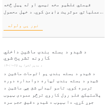
قیمتي غلطیو مخه نیسي او له پیل څخه
عملیاتي موثریت ډاډمن کوي. د خپل محصول
بڼه وپیژنئ فزیکي کرکټر ...
نور یی ولوله
د شیدو د بسته بندۍ ماشین داخلي
کارونه تشریح شوي
د مدیر لخوا په ۲۵-۱۰-۱۴
د شیدو د بسته بندۍ یو اتومات ماشین د
شیدو د بسته بندۍ لپاره دوامداره دوره
ترسره کوي. تاسو لیدلی شئ چې ماشین د
پلاستيکي فلم رول کاروي ترڅو عمودی ټیوب
جوړ کړي. دا ټیوب د شیدو دقیق حجم سره