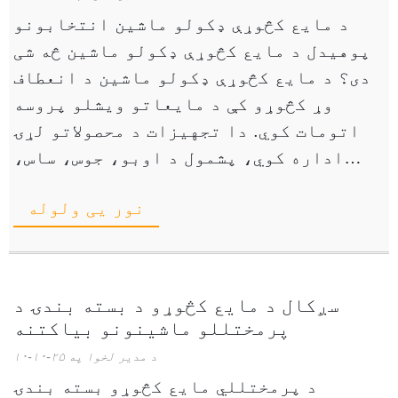
د مایع کڅوړې ډکولو ماشین انتخابونو
پوهیدل د مایع کڅوړې ډکولو ماشین څه شی
دی؟ د مایع کڅوړې ډکولو ماشین د انعطاف
وړ کڅوړو کې د مایعاتو ویشلو پروسه
اتومات کوي. دا تجهیزات د محصولاتو لړۍ
اداره کوي، پشمول د اوبو، جوس، ساس،
غوړي، او د پاکولو حلونه. ...
نور یی ولوله
سږکال د مایع کڅوړو د بسته بندۍ د
پرمختللو ماشینونو بیاکتنه
د مدیر لخوا په ۲۵-۱۰-۱۰
د پرمختللي مایع کڅوړو بسته بندۍ