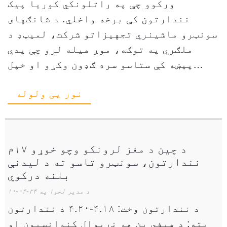
ورکوو چې په راتلونکي کوریا پیک
نندارتون کې برخه واخلي. د شانګهای
سونټرو ماشینري تجهیزاتو شرکت، لمیټډ د
ملګري په توګه، موږ هیله لرو چې پدې
پیښه کې ستاسو سره ګډون وکړو او خپل
وروستي محصولات او تخنیکي لاسته راوړنې
نور یی ولوله
شریکې کړو. د کوریا پی...
د چین د مغز لرونکو وچو خوړو ۱۷م
نندارتون، سونټرو تاسو ته د لیدنې
بلنه درکوي
د مدیر لخوا په ۲۴-۰۴-۱۰
د نندارتون وخت: ۴.۱۸-۴.۲۰ د نندارتون
پته: د هیفي بن هو نړیوال کنوانسیون او