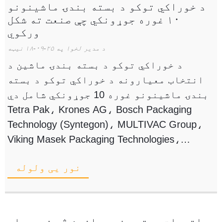
د خوراکي توکو د بسته بندۍ ماشینونو
۱۰ غوره جوړونکي چې صنعت ته شکل
ورکوي
د مدیر لخوا په ۲۵-۰۹-۱۸ نیټه
د خوراکي توکو د بسته بندۍ ماشین د
انتخاب معیارونه د خوراکي توکو د بسته
بندۍ ماشینونو غوره 10 جوړونکي شامل دي
Tetra Pak، Krones AG، Bosch Packaging
Technology (Syntegon)، MULTIVAC Group،
Viking Masek Packaging Technologies،
Accutek Packaging Equipment، Triangle
نور یی ولوله
Package Machinery، LINTYCO PACK، KHS
G...
د اتومات بسته بندۍ ماشین څه شی دی او