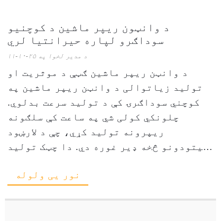
د وانټون ریپر ماشین د کوچنيو
سوداګرو لپاره حیرانتیا لري
د مدیر لخوا په ۲۵-۱۰-۱۱
د وانټن ریپر ماشین ګټې د موثریت او
تولید زیاتوالی د وانټن ریپر ماشین په
کوچني سوداګرۍ کې د تولید سرعت بدلوي.
چلونکي کولی شي په ساعت کې سلګونه
ریپرونه تولید کړي، چې د لارښود
میتودونو څخه ډیر غوره دي. دا چټک تولید
سوداګرۍ ته اجازه ورکوي چې لوړې غوښتنې
نور یی ولوله
پوره کړي ...