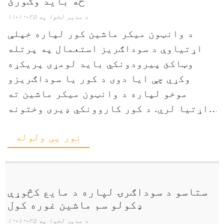
څه باید وګورئ
د مدیر لخوا په ۲۵-۱۰-۱۱
د وانټون میکر ماشین کور لپاره خپلې
اړتیاوې د سوداګریز استعمال په پرتله
وټاکئ پیرودونکي باید لومړی پریکړه
وکړي چې ایا دوی د کور یا سوداګریزو
موخو لپاره د وانټون میکر ماشین ته
اړتیا لري. د کور کاروونکي ډیری وختونه
د کمپیکټ ماشینونو په لټه کې وي چې د
نور یی ولوله
پخلنځي کاونټر کې فټ کیږي. دا ماشینونه
معمولا ساده کنټرولونه وړاندې کوي او
اړتیا لري ...
ستاسو د سوداګرۍ لپاره د مایع کڅوړې
ډکولو سم ماشین غوره کول
د مدیر لخوا په ۲۵-۱۰-۱۰