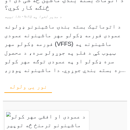
څنګه کار کوي؟
د مدیر لخوا په ۲۵-۰۹-۱۸ نیټه
د اتوماتیک بسته بندۍ ماشینونو ډولونه
عمودی فورمه ډکولو مهر ماشینونه عمودی
فورمه ډکولو مهر (VFFS) ماشینونه په
ټیوب کې د فلم په جوړولو سره، د محصول
سره ډکولو او په عمودی توګه مهر کولو
سره بسته بندي جوړوي. دا ماشینونه پوډر،
دانه، او مایعات اداره کوي. جوړونکي د
نور یی ولوله
VFFS ماشینونه کاروي ...