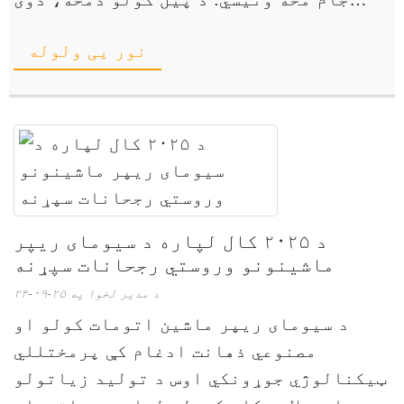
ماشین د هر ډول نښو لپاره معاینه کوي ...
نور یی ولوله
د ۲۰۲۵ کال لپاره د سیومای ریپر
ماشینونو وروستي رجحانات سپړنه
د مدیر لخوا په ۲۵-۰۹-۲۴
د سیومای ریپر ماشین اتومات کولو او
مصنوعي ذهانت ادغام کې پرمختللي
ټیکنالوژي جوړونکي اوس د تولید زیاتولو