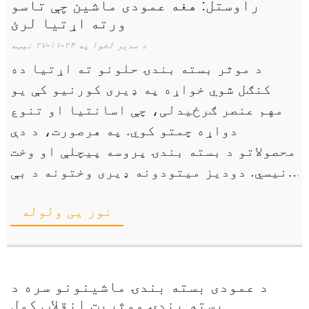
راوستل: هغه عمودی ماشین چې تاسو
ورته اړتیا لرئ
د مدیر لخوا په ۲۴-۱۱-۲۷ نیټه
د موثر بسته بندۍ حلونو ته اړتیا ده
کنګل شوي خواړه په ډیری کورنیو کې یو
مهم عنصر ګرځیدلی، چې اسانتیا او تنوع
دواړه چمتو کوي. په هرصورت، د دې
محصولاتو د بسته بندۍ پروسه پیچلې او وخت
نیسي. دودیز میتودونه ډیری وختونه د بې
ثباته بسته بندۍ پایله لري ...
نور یی ولوله
د عمودی بسته بندۍ ماشینونو سره د
بسته بندۍ موثریت انقلاب کول