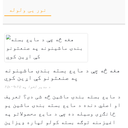
نور یی ولوله
هغه څه چې د مایع بسته بندۍ ماشینونه
په صنعتونو کې اړین کوي
د مدیر لخوا په ۲۵-۰۹-۲۵
د مایع بسته بندۍ ماشین څه شی دی؟ تعریف
او اصلي دنده د مایع بسته بندۍ ماشین یو
ځانګړی وسیله ده چې د مایع محصولاتو په
اغیزمنه توګه بسته کولو لپاره ډیزاین