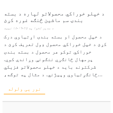
د خپلو خوراکي محصولاتو لپاره د بسته
بندۍ سم ماشین څنګه غوره کړئ
د مدیر لخوا په ۲۵-۰۹-۱۸ نیټه
د خپل محصول او بسته بندۍ اړتیاوې درک
کړئ د خپل خوراکي محصول ډول تعریف کړئ د
خوراکي توکو هر محصول د بسته بندۍ
پرمهال ځانګړي ننګونې وړاندې کوي.
شرکتونه باید د خپلو محصولاتو فزیکي
ځانګړتیاوې وپیژني. د مثال په توګه،
پوډر، مایعات، جامد مواد، او دانه هر یو
نور یی ولوله
مختلف لاسي صنایعو ته اړتیا لري ...