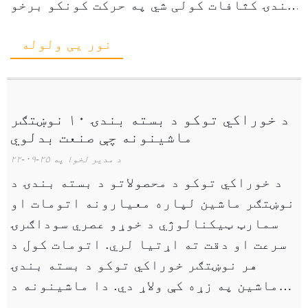
بندۍ کثافات کولی شي په حرکت کونکو برخو
کې راټول شي. دا ککړونکي کولی شي د جامو
نور یی ولوله
لامل شي، ...
د خوراکي توکو د بسته بندۍ ۱۰ نوښتګر
ماشینونه چې صنعت بدلوي
د مدیر لخوا په ۲۵-۰۹-۲۲
د خوراکي توکو د محصولاتو د بسته بندۍ د
نوښتګر ماشین لپاره معیارونه اتومات او
سمارټ ټیکنالوژي د خوړو عصري سوداګرۍ
سرعت او دقت ته اړتیا لري. اتومات کول د
هر نوښتګر خوراکي توکو د بسته بندۍ
ماشین په زړه کې ولاړ دي. دا ماشینونه د
ساده کولو لپاره پرمختللي روبوټکس،