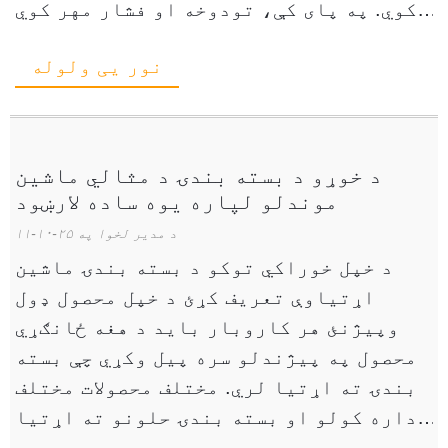
ډکوي. په پای کې، تودوخه او فشار مهر کوي
او ټیوب په انفرادي کڅوړو کې پرې کوي. دا
نور یی ولوله
اتومات پرو ...
د خوړو د بسته بندۍ د مثالي ماشین
موندلو لپاره یوه ساده لارښود
د مدیر لخوا په ۲۵-۱۰-۱۱
د خپل خوراکي توکو د بسته بندۍ ماشین
اړتیاوې تعریف کړئ د خپل محصول ډول
وپیژنئ هر کاروبار باید د هغه ځانګړي
محصول په پیژندلو سره پیل وکړي چې بسته
بندۍ ته اړتیا لري. مختلف محصولات مختلف
اداره کولو او بسته بندۍ حلونو ته اړتیا
لري. د مثال په توګه، وچ ناشته، کنګل شوي