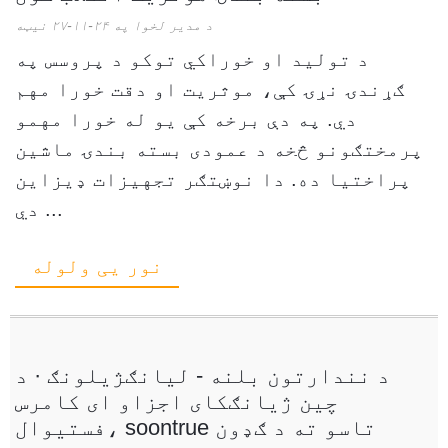
د مدیر لخوا په ۲۴-۱۱-۲۷ نیټه
د تولید او خوراکي توکو د پروسس په
ګړندۍ نړۍ کې، موثریت او دقت خورا مهم
دي. په دې برخه کې یو له خورا مهمو
پرمختګونو څخه د عمودی بسته بندۍ ماشین
پراختیا ده. دا نوښتګر تجهیزات ډیزاین
دي ...
نور یی ولوله
د نندارتون بلنه - لیانګژیلونګ · د
چین ژیانګکای اجزاو ای کامرس
فستیوال، soontrue تاسو ته د ګډون