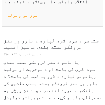
انقلاب راولي. دا نوښتګر ماشینونه د
مختلفو اندازو بولټونو په مؤثره او
نور یی ولوله
دقیق ډول بسته کولو لپاره ډیزاین شوي،
خوندي کوي ...
ستاسو د سوداګرۍ لپاره د باور وړ مغز
لرونکو بسته بندۍ ماشین اهمیت
د مدیر لخوا په ۲۴-۰۳-۲۱
ایا تاسو د مغز لرونکو بسته بندۍ
سوداګرۍ کې یاست او د موثریت او تولید
زیاتولو لپاره د لارو په لټه کې یاست؟ د
باور وړ مغز لرونکو بسته بندۍ ماشین کې
پانګونه غوره انتخاب دی. د نن ورځې په
سیالي بازار کې، د سم تجهیزاتو درلودل
کولی شي د عملیاتو ساده کولو او د