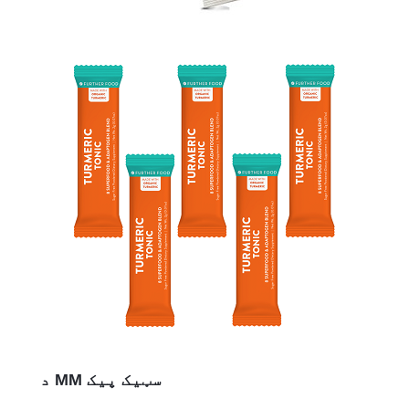
د MM سټیک پیک