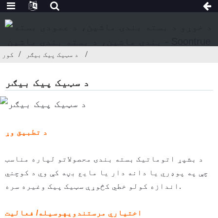
د سټیک پیک بیګر
کور
د سټیک پیک بیګر
د تطبیق وړ
د بشپړ اتوماتیک بسته بندۍ محصولاتو لپاره مناسب
چې په پوډري یا دانه دار یا مایع بڼه کې وي د کوچني
اندازه کولو خطي کڅوړې سټیک پیک وغيره سره.
اختیاري مرستندویه
وسیله
/ فعالیت