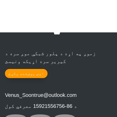
زموږ په اړه د پلور شبکې موږ سره د
کیریر سره اړیکه ونیسئ
اوس پوښتنه وکړئ
Venus_Soontrue@outlook.com
د 86-15921556756 معرفي کول