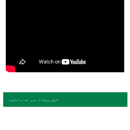
خپل پیغام موږ ته واستوئ: