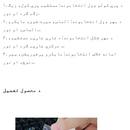
۱. د پرې کولو ډول انتخابونه: مستقیم پرې کول، زیګ
زګ، ګرد او نور.
۲. د مهر ډول انتخابونه: الماس، سیرت شوی، مایکرو
الماس، او نور...
۳. د مهر شکل انتخابونه: د غاړې غاړې، مستقیم،
مرکزي غاړې، ګرد او نور ...
۴. اسانه خلاص انتخابونه: مایکرو پرفوریشن، ټیر
نوچ، او نور...
د محصول تفصیل