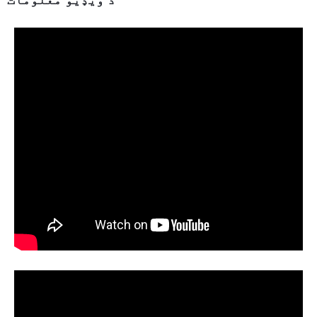
د ویډیو معلومات