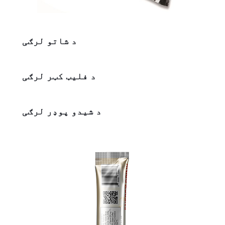
د شاتو لرګی
د فلیټ کټر لرګی
د شیدو پوډر لرګی