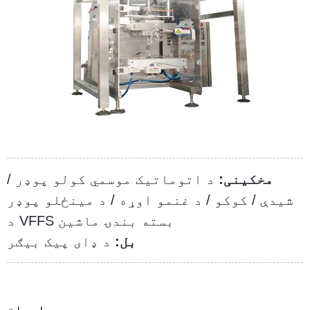
مخکینی:
د اتوماتیک موسمي کولو پوډر /
شیدې / کوکو / د غنمو اوړه / د مینځلو پوډر
د VFFS بسته بندۍ ماشین
بل:
د ډای پیک بیګر