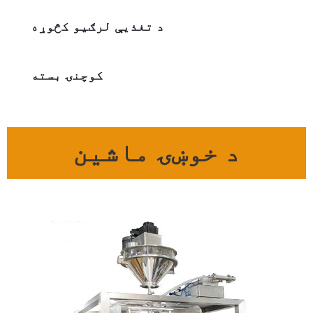
د تغذیې لرګیو کڅوړه
کوچنۍ بسته
د خوښۍ ماشین