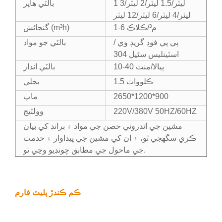
1 ليٽر/1.5 ليٽر/2 ليٽر/3
بالٽي هاپر
ليٽر/4 ليٽر/6 ليٽر/12 ليٽر
1-6 م³/ڪلاڪ
گنجائش (m³h)
پي پي فوڊ گريڊ وي /
بالٽي جو مواد
اسٽينلیس سٹیل 304
10-40 پيالا/منٽ
بالٽي انداز
1.5 ڪلوواٽ
بجلي
2650*1200*900
ماپ
220V/380V 50HZ/60HZ
وولٽيج
مشين جي اندروني حصن جي مواد ۽ برانڊ کي بيان
ڪري سگهجي ٿو، ۽ ان کي مشين جي پيداوار ۽ خدمت
جي ماحول جي مطابق چونڊيو وڃي ٿو.
ڪم ڪندڙ پليٽ فارم