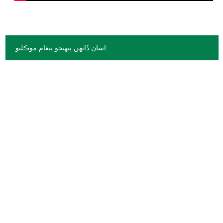
اسان ڏانهن پنهنجو پيغام موڪليو: