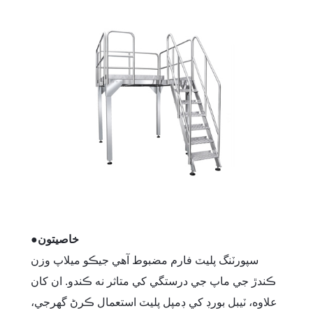
خاصيتون
●
سپورٽنگ پليٽ فارم مضبوط آهي جيڪو ميلاپ وزن
ڪندڙ جي ماپ جي درستگي کي متاثر نه ڪندو. ان کان
علاوه، ٽيبل بورڊ کي ڊمپل پليٽ استعمال ڪرڻ گهرجي،