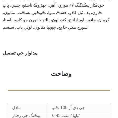
خودڪار پيڪنگنگ لاءِ موزون آهي. جهڙوڪ ناشتو، چپس، پاپ
ڪارن، پف ٿيل کاڌو، خشڪ ميوا، ڪوڪيز، بسڪٽ، مٺايون،
گريبان، چانور، لوبيا، اناج، کنڊ، لوڻ، پالتو جانورن جو کاڌو، پاستا،
سورج مکي جا ٻج، چپچپا مٺايون، لولي پاپ، سيسم.
پيداوار جي تفصيل
وضاحت
جي ڊي آر 100 ڪلو
ماڊل
6-45 ٿيلها / منٽ
پيڪنگ جي رفتار