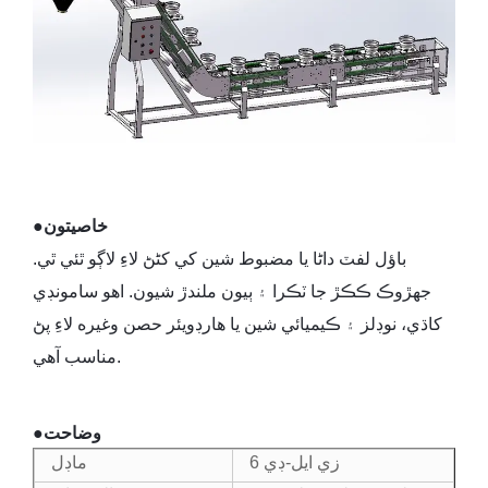
خاصيتون
●
باؤل لفٽ داڻا يا مضبوط شين کي کڻڻ لاءِ لاڳو ٿئي ٿي.
جهڙوڪ ڪڪڙ جا ٽڪرا ۽ ٻيون ملندڙ شيون. اهو سامونڊي
کاڌي، نوڊلز ۽ ڪيميائي شين يا هارڊويئر حصن وغيره لاءِ پڻ
مناسب آهي.
وضاحت
●
زي ايل-ڊي 6
ماڊل