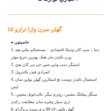
10 گھڻن سرن وارا ترازو
● خاصيتون
1. دنيا ۾ سڀ کان وڌيڪ اقتصادي ۽ مستحڪم ملٽي هيڊ
وزن ڪندڙ مان هڪ، بهترين خرچ-مؤثر
2. اسٽيگر ڊمپ وڏين شين جي ڍير کان بچڻ
3. انفرادي فيڊر ڪنٽرول
4. استعمال ڪندڙ دوست ٽچ اسڪرين گھڻن ٻولين سان
ليس
5. سنگل پيڪنگ مشين، روٽري بيگر، ڪپ/بوتل مشين،
ٽري سيلر وغيره سان مطابقت رکندڙ.
6. گھڻن ڪمن لاءِ 99 پري سيٽ پروگرام.