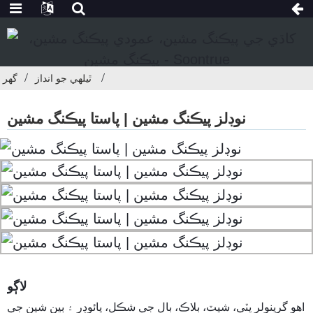
ٿيلهي جو انداز
گھر
نوڊلز پيڪنگ مشين | پاستا پيڪنگ مشين
لاڳو
اهو گرينولر پٽي، شيٽ، بلاڪ، بال جي شڪل، پائوڊر ۽ ٻين شين جي