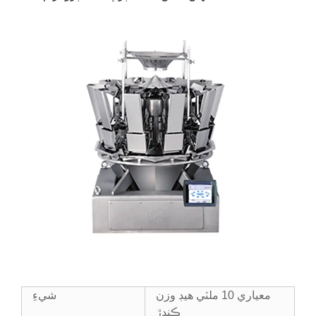
معياري 10 ملٽي هيڊ وزن
شيءِ
ڪندڙ