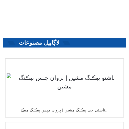
لاڳاپيل مصنوعات
ناشتي جي پيڪنگ مشين | پروان چپس پيڪنگ ميڪ...