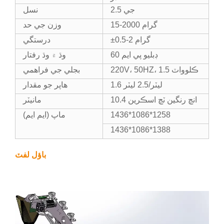
2.5 جي
نسل
15-2000 گرام
وزن جي حد
±0.5-2 گرام
درستگي
60 ڊبليو پي ايم
وڌ ۾ وڌ رفتار
220V، 50HZ، 1.5 ڪلوواٽ
بجلي جي فراهمي
1.6 ليٽر/2.5 ليٽر
هاپر جو مقدار
10.4 انچ رنگين ٽچ اسڪرين
مانيٽر
1436*1086*1258
ماپ (ايم ايم)
1436*1086*1388
باؤل لفٽ