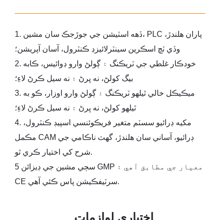
1. ڏهه اسٽيشن جي جوڙجڪ سان مشين، PLC پاران هلندڙ،
وڏي ٽچ اسڪرين سينٽرلائيزڊ ڪنٽرول، آسان آپريشن؛
2. خودڪار غلطي جي ٽريڪنگ ۽ ڳولڻ وارو ڊوائيس، ڪابه
بيگ کولڻ، نه ڀرڻ ۽ نه سيل ڪرڻ لاءِ؛
3. ميڪيڪل خالي ٿيلهو ٽريڪنگ ۽ ڳولڻ وارو اوزار، ڪو به
ٿيلهو کولڻ، نه ڀرڻ ۽ نه سيل ڪرڻ لاءِ؛
4. مکيه ڊرائيو سسٽم متغير فريڪوئنسي اسپيڊ ڪنٽرول،
مڪمل CAM ڊرائيو، آساني سان هلندڙ، گهٽ ناڪامي جي
شرح کي اختيار ڪري ٿو.
5 سڄي مشين جي ڊيزائن GMP معيار جي مطابق آهي ۽
CE سرٽيفڪيشن پاس ڪئي آهي.
اختياري لوازمات