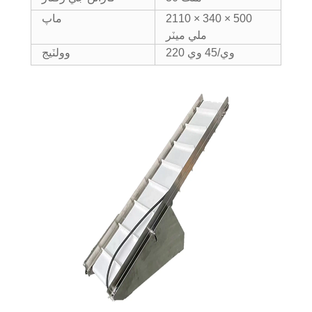
2110 × 340 × 500
ماپ
ملي ميٽر
220 وي/45 وي
وولٽيج