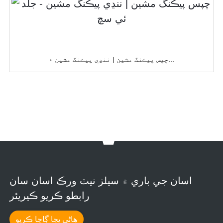
چپس پيڪنگ مشين | ننڍي پيڪنگ مشين ۽...
اسان جي باري ۾ سيلز نيٽ ورڪ اسان سان
رابطو ڪريو ڪيريئر
هاڻي پڇا ڳاڇا ڪريو