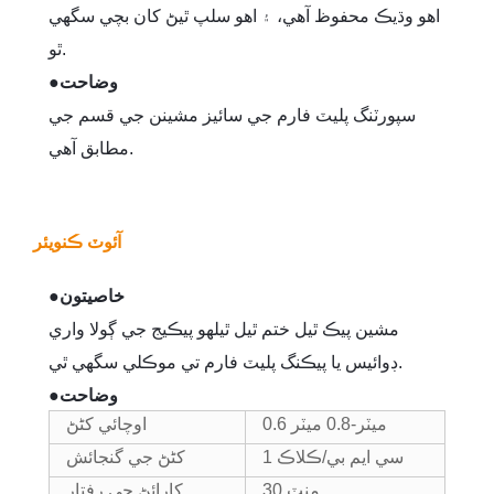
اهو وڌيڪ محفوظ آهي، ۽ اهو سلپ ٿيڻ کان بچي سگهي
ٿو.
وضاحت
●
سپورٽنگ پليٽ فارم جي سائيز مشينن جي قسم جي
مطابق آهي.
آئوٽ ڪنويئر
خاصيتون
●
مشين پيڪ ٿيل ختم ٿيل ٿيلهو پيڪيج جي ڳولا واري
ڊوائيس يا پيڪنگ پليٽ فارم تي موڪلي سگھي ٿي.
وضاحت
●
0.6 ميٽر-0.8 ميٽر
اوچائي کڻڻ
1 سي ايم بي/ڪلاڪ
کڻڻ جي گنجائش
30 منٽ
کارائڻ جي رفتار