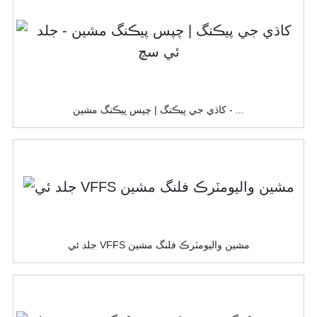
کاڌي جي پيڪنگ | چپس پيڪنگ مشين - ...
جلد ئي VFFS مشين واليومٽرڪ فلنگ مشين