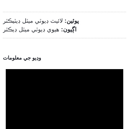
پوئين:
لائيٽ ڊيوٽي ميٽل ڊيٽيڪٽر
اڳيون:
هيوي ڊيوٽي ميٽل ڊيڪٽر
وڊيو جي معلومات