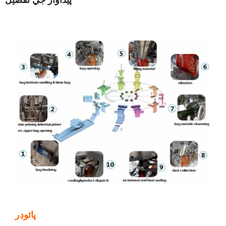
پيداوار جي تفصيل
پائوڊر