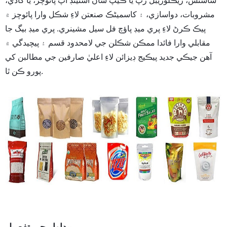
ساشٽس، ريڪلوزيبل زپ يا ڪيپ سان اسٽينڊ اپ پائوچز، يا کاڌي،
مشروبات، دواسازي، ۽ کاسمیٹڪ صنعتن لاءِ شڪل وارا پائوچز ۾
پيڪ ڪرڻ لاءِ پري ميڊ پاؤچ فل سيل مشينري. پري ميڊ بيگ جا
مقابلي وارا فائدا ممڪن شڪلن جي لامحدود قسم ۽ پيچيدگي ۾
آهن جيڪي جديد پيڪيج ڊيزائن لاءِ اعليٰ صارفين جي مطالبن کي
پورو ڪن ٿا.