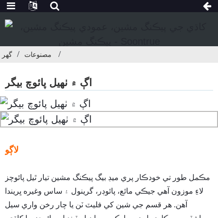
مصنوعات
گھر
اڳ ۾ ٺهيل پائوچ بيگر
لاڳو
مڪمل طور تي خودڪار پري ميڊ بيگ پيڪنگ مشين تيار ٿيل پائوچز
لاءِ موزون آهي جيڪي مائع، پائوڊر، گرينول ۽ ساس وغيره ڀريندا
آهن. هر قسم جي شين کي فليٽ ٽن يا چار رخن واري سيل