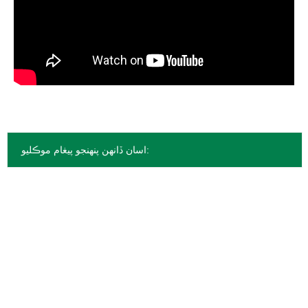
اسان ڏانهن پنهنجو پيغام موڪليو: