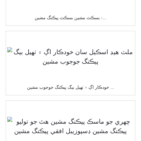
بسڪٽ مشين بسڪٽ پيڪنگ مشين -...
خودڪار اڳ ۾ ٺهيل بيگ پيڪنگ جوجوب مشين ...