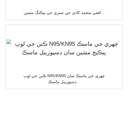
افقي منجمد کاڌي جي سبزي جي پيڪنگ مشين...
ڪنن جي لوپ N95/KN95 چهري جي ماسڪ سان
ڊسپوزيبل ماسڪ...