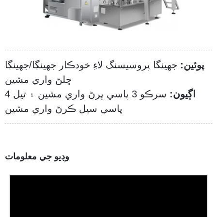
پوئين:
جھينگا پروسيسنگ لاءِ خودڪار جھينگا/جھينگا
ڇلڻ واري مشين
اڳيون:
سرڪو 3 پاسي ڀرڻ واري مشين ۽ تيل 4
پاسي سيل ڪرڻ واري مشين
وڊيو جي معلومات