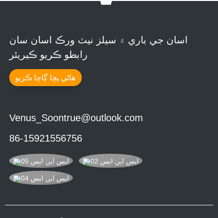
اسان جي باري ۾ سيلز نيٽ ورڪ اسان سان
رابطو ڪريو ڪيريئر
هاڻي پڇا ڳاڇا ڪريو
Venus_Soontrue@outlook.com
86-15921556756