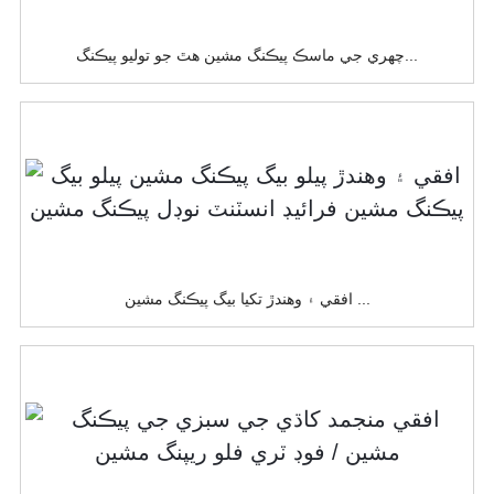
چهري جي ماسڪ پيڪنگ مشين هٿ جو توليو پيڪنگ...
افقي ۽ وهندڙ تکيا بيگ پيڪنگ مشين ...