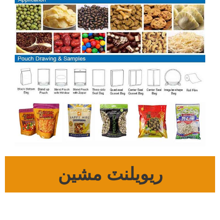
ريويلنٽ مشين