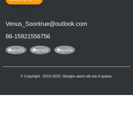
Venus_Soontrue@outlook.com
86-15921556756
© Copyright - 2010-2025: Gbogbo awọn ẹtọ wa ni ipamọ.