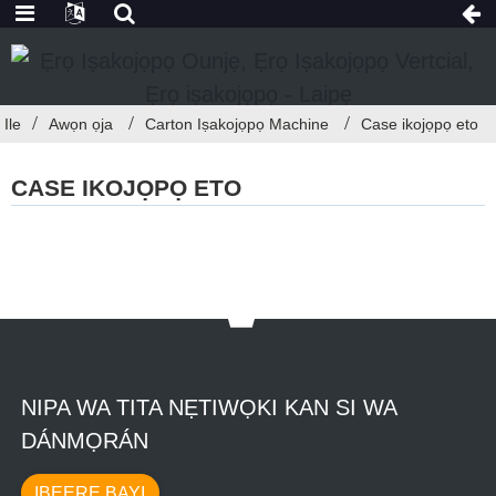
Ile
Awọn ọja
Carton Iṣakojọpọ Machine
Case ikojọpọ eto
CASE IKOJỌPỌ ETO
NIPA WA TITA NẸTIWỌKI KAN SI WA
DÁNMỌRÁN
IBEERE BAYI