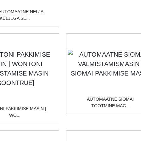
AUTOMAATNE NELJA
KÜLJEGA SE...
AUTOMAATNE SIOMAI
TOOTMINE MAC...
I PAKKIMISE MASIN |
WO...