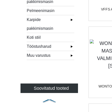
pakkimismasin
VFFS 
Pelmeenimasin
Karpide
pakkimismasin
Koti stiil
Tööstusharud
Muu varustus
WONTON
Soovitatud tooted