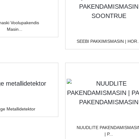
aski Voolupakendis
Masin...
SEEBI PAKKIMISMASIN | HOR..
ge Metallidetektor
NUUDLITE PAKENDAMISMASI
| P...