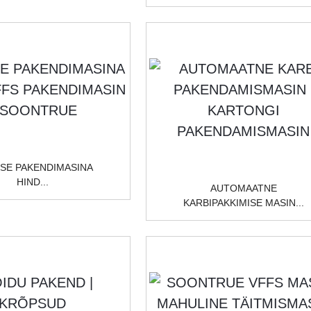
ESE PAKENDIMASINA
HIND...
AUTOMAATNE
KARBIPAKKIMISE MASIN...