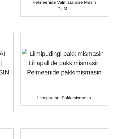
Pelmeenide Valmistamise Masin
DUM...
Liimipudingi Pakkimismasin