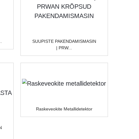
.
SUUPISTE PAKENDAMISMASIN
| PRW...
Raskeveokite Metallidetektor
N