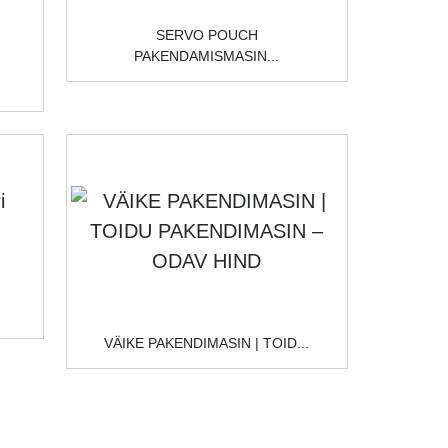
SERVO POUCH
PAKENDAMISMASIN...
VÄIKE PAKENDIMASIN | TOID...