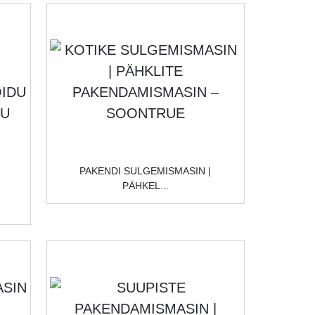
PAKENDI SULGEMISMASIN |
PÄHKEL...