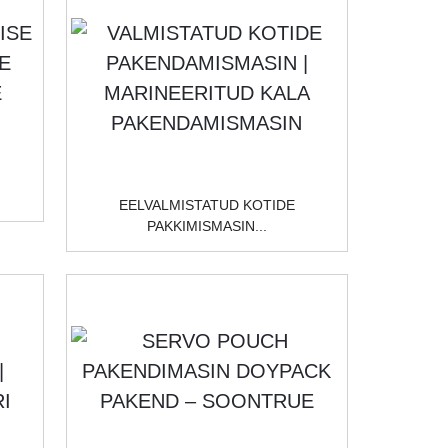
EELVALMISTATUD KOTIDE
PAKKIMISMASIN...