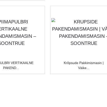
E
MASIN
I PAKENDAMISMASIN |
MASIN
KUMPAKENDAMISMASIN
MASIN
PULBRI VERTIKAALNE
Krõpsude Pakkimismasin |
PAKEND...
Väike...
ATUD
MASIN
MASIN
TUD