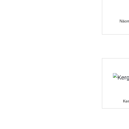
Näom
Ker