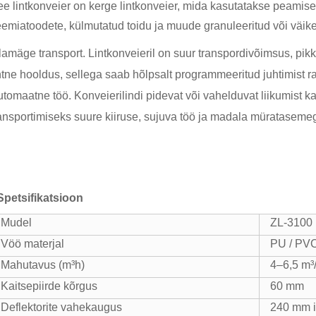
e lintkonveier on kerge lintkonveier, mida kasutatakse peamiselt t
emiatoodete, külmutatud toidu ja muude granuleeritud või väike
lamäge transport. Lintkonveieril on suur transpordivõimsus, pikk
htne hooldus, sellega saab hõlpsalt programmeeritud juhtimist 
tomaatne töö. Konveierilindi pidevat või vahelduvat liikumist 
ansportimiseks suure kiiruse, sujuva töö ja madala mürataseme
Spetsifikatsioon
Mudel
ZL-3100
Vöö materjal
PU / PV
Mahutavus (m³h)
4–6,5 m³
Kaitsepiirde kõrgus
60 mm
Deflektorite vahekaugus
240 mm i