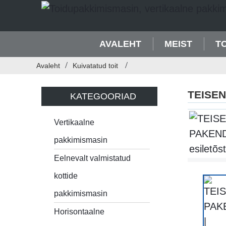
AVALEHT
MEIST
T
Avaleht
Kuivatatud toit
TEISE
KATEGOORIAD
Vertikaalne
pakkimismasin
Eelnevalt valmistatud
kottide
pakkimismasin
Horisontaalne