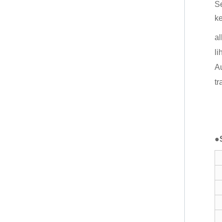
Se
ke
al
li
Au
tr
●