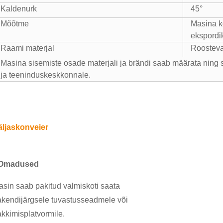
Kaldenurk
45°
Mõõtme
Masina k
ekspordik
Raami materjal
Roosteva
Masina sisemiste osade materjali ja brändi saab määrata ning 
ja teeninduskeskkonnale.
äljaskonveier
Omadused
sin saab pakitud valmiskoti saata
akendijärgsele tuvastusseadmele või
kkimisplatvormile.