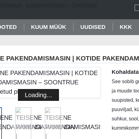
OOTED
KUUM MÜÜK
UUDISED
KKK
NE PAKENDAMISMASIN | KOTIDE PAKENDA
Kohaldata
See sobib gr
ja muude to
Loading...
Loading...
suupisted, k
puuviljad, kü
suhkur, sool
kummikommi