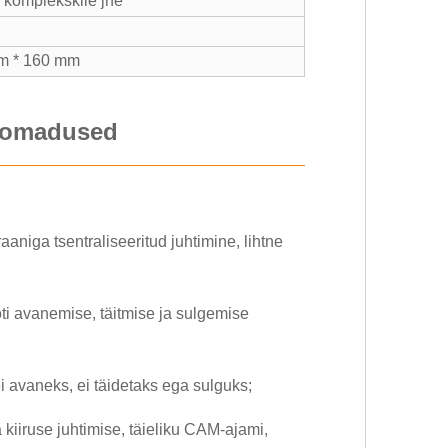
 komplekskile jne
m * 160 mm
d omadused
niga tsentraliseeritud juhtimine, lihtne
ti avanemise, täitmise ja sulgemise
ei avaneks, ei täidetaks ega sulguks;
iruse juhtimise, täieliku CAM-ajami,