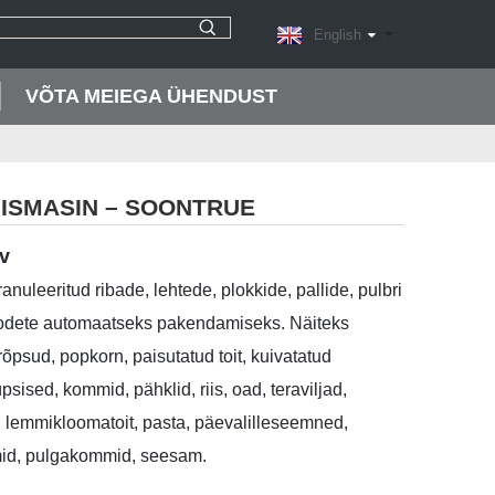
English
VÕTA MEIEGA ÜHENDUST
MISMASIN – SOONTRUE
v
anuleeritud ribade, lehtede, plokkide, pallide, pulbri
odete automaatseks pakendamiseks. Näiteks
rõpsud, popkorn, paisutatud toit, kuivatatud
psised, kommid, pähklid, riis, oad, teraviljad,
, lemmikloomatoit, pasta, päevalilleseemned,
d, pulgakommid, seesam.