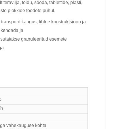
eravilja, toidu, sööda, tablettide, plasti,
ste plokkide toodete puhul.
 transpordikaugus, lihtne konstruktsioon ja
rakendada ja
kasutatakse granuleeritud esemete
ga.
C
/h
ga vahekauguse kohta