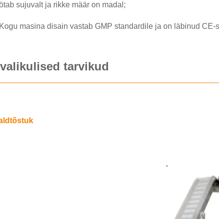
ötab sujuvalt ja rikke määr on madal;
E
Kogu masina disain vastab GMP standardile ja on läbinud CE-se
MASIN
valikulised tarvikud
I PAKENDAMISMASIN |
MASIN
KUMPAKENDAMISMASIN
aldtõstuk
MASIN
ATUD
MASIN
MASIN
TUD