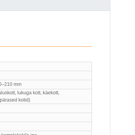
90–210 mm
aluskott, lukuga kott, käekott,
pärased kotid)