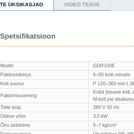
TE ÜKSIKASJAD
VIDEO TEAVE
Spetsifikatsioon
E
SMASIN
Mudel
GDR100E
KKIMISE
Pakkimiskiirus
6–65 kotti minutis
Koti suurus
P 120–360 mm L 
Kotid (tasane kott, 
E
Pakkimisvorming
M-kott jne ebakorra
SE
Toite tüüp
380 V 50 Hz
Üldine võim
3,5 kW
U
|
Õhu tarbimine
5–7 kg/cm²