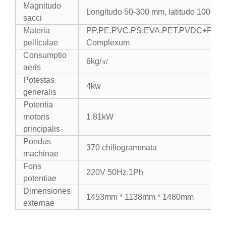
Magnitudo
Longitudo 50-300 mm, latitudo 100-2
sacci
Materia
PP.PE.PVC.PS.EVA.PET.PVDC+PV
pelliculae
Complexum
Consumptio
6kg/㎡
aeris
Potestas
4kw
generalis
Potentia
motoris
1.81kW
principalis
Pondus
370 chiliogrammata
machinae
Fons
220V 50Hz.1Ph
potentiae
Dimensiones
1453mm * 1138mm * 1480mm
externae