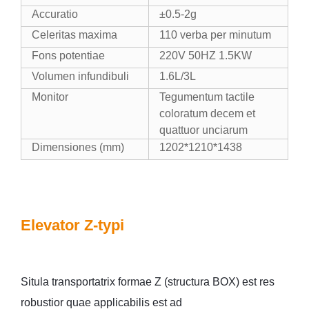
Accuratio
±0.5-2g
Celeritas maxima
110 verba per minutum
Fons potentiae
220V 50HZ 1.5KW
Volumen infundibuli
1.6L/3L
Monitor
Tegumentum tactile
coloratum decem et
quattuor unciarum
Dimensiones (mm)
1202*1210*1438
Elevator Z-typi
Situla transportatrix formae Z (structura BOX) est res
robustior quae applicabilis est ad