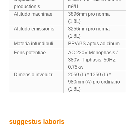
productionis
m³/H
Altitudo machinae
3896mm pro norma
(1.8L)
Altitudo emissionis
3256mm pro norma
(1.8L)
Materia infundibuli
PP/ABS aptus ad cibum
Fons potentiae
AC 220V Monophasis /
380V, Triphasis, 50Hz;
0.75kw
Dimensio involucri
2050 (L) * 1350 (L) *
980mm (A) pro ordinario
(1.8L)
suggestus laboris