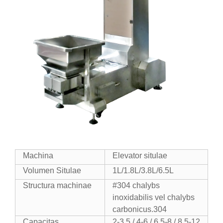
Machina
Elevator situlae
Volumen Situlae
1L/1.8L/3.8L/6.5L
Structura machinae
#304 chalybs
inoxidabilis vel chalybs
carbonicus.304
Capacitas
2-3.5 / 4-6 / 6.5-8 / 8.5-12