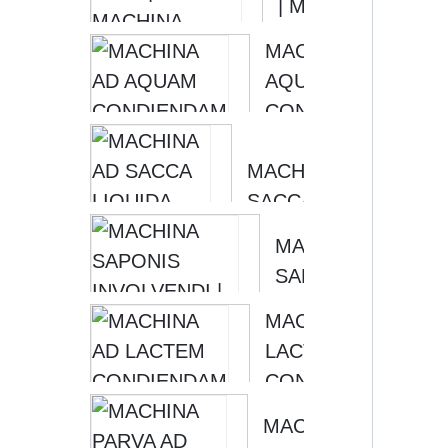
| MACHINA
LIXAE,
CIBORUM
FORMA
MACHINA AD
INVOLUCRANDI
TUNICAE [
AQUAM
...
CONDIENDAM
| MACHINA AD
MACHINA AD
LIQUIDUM
SACCA
CONDIENDUM
LIQUIDA
MOX VERUM
MACHINA
IMPLENDA |
SAPONIS
MACHINA AD
INVOLVENDI |
AQUAM
MACHINA AD
MACHINA
IMPLENDAM...
LACTEM
HORIZONTALIS
CONDIENDAM
IMPLENDI ...
MACHINA AD
MACHINA
LIQUIDUM