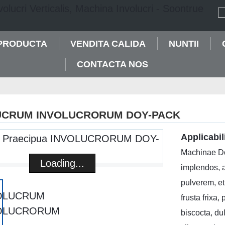
PRODUCTA
VENDITA CALIDA
NUNTII
CONTACTA NOS
UCRUM INVOLUCRORUM DOY-PACK
Applicabil
Machinae Do
Loading...
Loading...
implendos, a
pulverem, et
frusta frixa,
biscocta, du