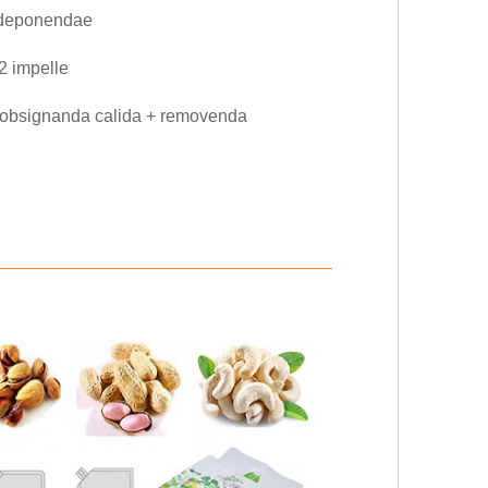
ae deponendae
2 impelle
is obsignanda calida + removenda