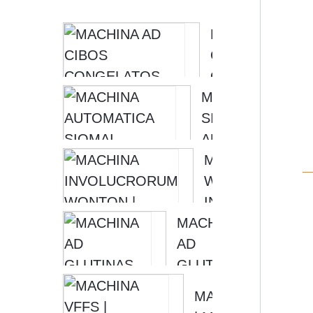
MACHINA AD
CIBOS
CONGELATOS
MACHINA
INVOLUCRANDO
SIOMAI
MACHINA AD
AUTOMATICA
GLUTINAS
AD FACIENDUM
MACHINA AD
INVOLUCRANDA
| MACHINA
WONTON
SIOMAI AD
INVOLUCRANDA
MACHINA
INVOLUCRUM...
| MACHINA AD
AD
WONTON
GLUTINAS
FACENDAM
FACIENDAS,
[MOX...
MACHINA VFFS
GLUTINAE