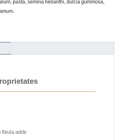
lium, pasta, semina helianthi, dulcia gummosa,
esamum.
roprietates
 fibula adde