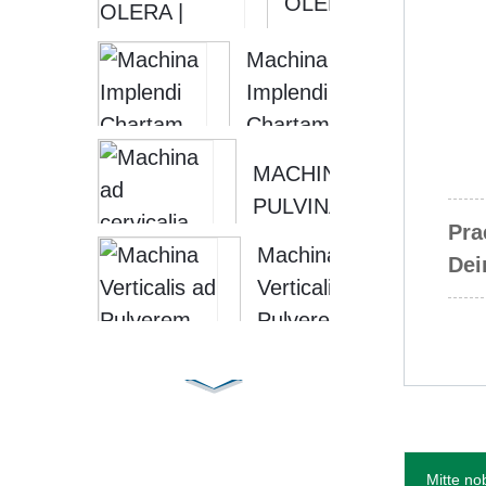
OLERA |
PISCES
INVOLUCRUM
Machina
CONDITOS
FRUCTUUM
Implendi
CONDITOS...
ET OLERA...
Chartam
Texturalem
MACHINA
Fluentem
PULVINARIA
Soontrue
Pra
INVOLUCRANDI
Machina
Dei
FERRAMENTA
Verticalis ad
MACHINA
Pulverem
FLUXUS
Lactis
INVOLUCRANDI
Condendum
S...
– Soontrue
Mitte no