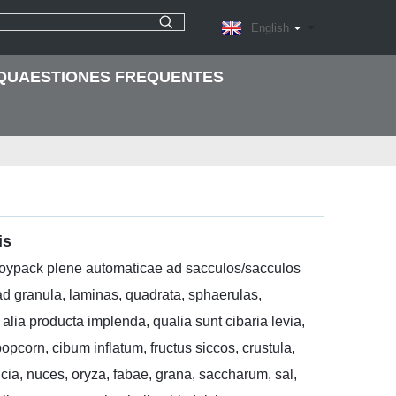
English
QUAESTIONES FREQUENTES
is
ypack plene automaticae ad sacculos/sacculos
d granula, laminas, quadrata, sphaerulas,
 alia producta implenda, qualia sunt cibaria levia,
 popcorn, cibum inflatum, fructus siccos, crustula,
lcia, nuces, oryza, fabae, grana, saccharum, sal,