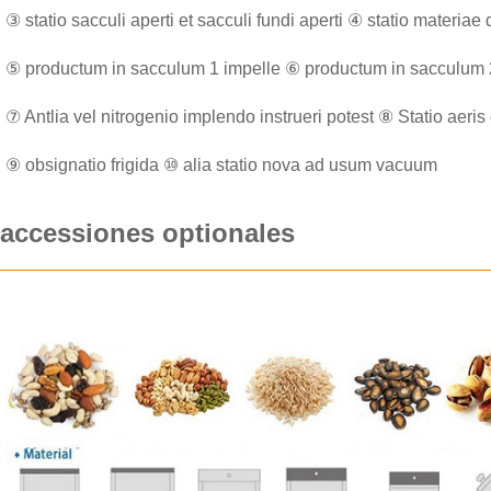
③ statio sacculi aperti et sacculi fundi aperti ④ statio materi
⑤ productum in sacculum 1 impelle ⑥ productum in sacculum 
⑦ Antlia vel nitrogenio implendo instrueri potest ⑧ Statio aer
S |
⑨ obsignatio frigida ⑩ alia statio nova ad usum vacuum
accessiones optionales
S...