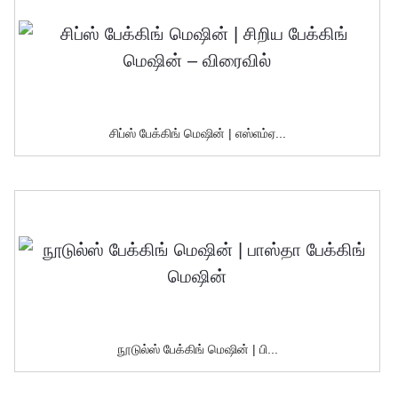
சிப்ஸ் பேக்கிங் மெஷின் | எஸ்எம்ஏ...
நூடுல்ஸ் பேக்கிங் மெஷின் | பி...