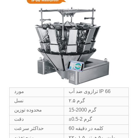
ترازوی ضد آب IP 66
مورد
۲.۵ گرم
نسل
15-2000 گرم
محدوده توزین
±0.5-2 گرم
دقت
60 کلمه در دقیقه
حداکثر سرعت
۲۲۰ ولت، ۵۰ هرتز، ۱.۵
منبع تغذیه