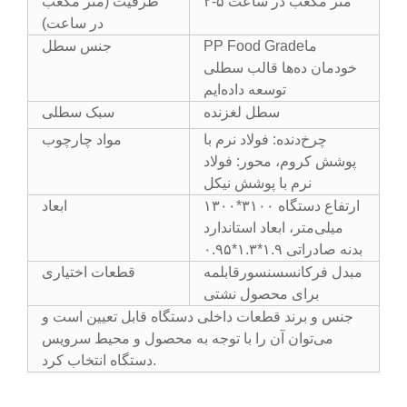
۲-۵ متر مکعب در ساعت
ظرفیت (متر مکعب
در ساعت)
PP Food Gradeما
جنس سطل
خودمان ده‌ها قالب سطلی
توسعه داده‌ایم
سطل لغزنده
سبک سطلی
چرخ‌دنده: فولاد نرم با
مواد چارچوب
پوشش کروم، محور: فولاد
نرم با پوشش نیکل
ارتفاع دستگاه ۳۱۰۰*۱۳۰۰
ابعاد
میلی‌متر، ابعاد استاندارد
بدنه صادراتی ۱.۹*۱.۳*۰.۹۵
مبدل فرکانسسنسور
قابلمه
قطعات اختیاری
برای محصول نشتی
جنس و برند قطعات داخلی دستگاه قابل تعیین است و
می‌توان آن را با توجه به محصول و محیط سرویس
دستگاه انتخاب کرد.