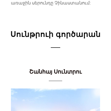
առաջին սերունդը Չինաստանում:
Սունթրուի գործարան
Շանհայ Սունտրու