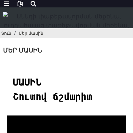
Տուն
Մեր մասին
ՄԵՐ ՄԱՍԻՆ
ՄԱՍԻՆ
Շուտով ճշմարիտ