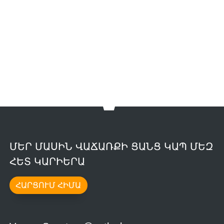
ՄԵՐ ՄԱՍԻՆ ՎԱՃԱՌՔԻ ՑԱՆՑ ԿԱՊ ՄԵԶ
ՀԵՏ ԿԱՐԻԵՐԱ
ՀԱՐՑՈՒՄ ՀԻՄԱ