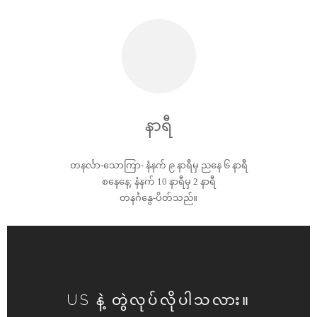
နာရီ
တနင်္လာ-သောကြာ- နံနက် ၉ နာရီမှ ညနေ ၆ နာရီ
စနေနေ့: နံနက် 10 နာရီမှ 2 နာရီ
တနင်္ဂနွေ-ပိတ်သည်။
US နဲ့ တွဲလုပ်လိုပါသလား။