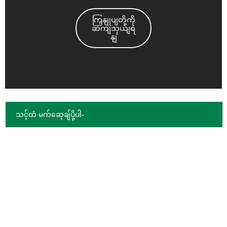
ကြှနျုပျတို့ကို
ဆကျသှယျရ
နျ
သင့်ထံ မက်ဆေ့ချ်ပို့ပါ-