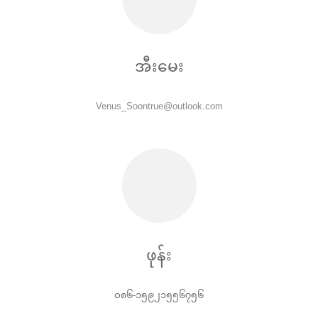
အီးမေး
Venus_Soontrue@outlook.com
ဖုန်း
ဝ၈၆-၁၅၉၂၁၅၅၆၇၅၆