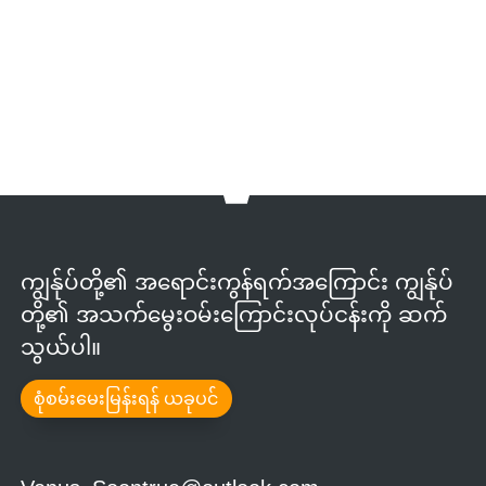
ကျွန်ုပ်တို့၏ အရောင်းကွန်ရက်အကြောင်း ကျွန်ုပ်
တို့၏ အသက်မွေးဝမ်းကြောင်းလုပ်ငန်းကို ဆက်
သွယ်ပါ။
စုံစမ်းမေးမြန်းရန် ယခုပင်