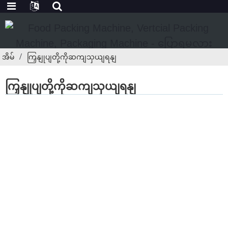
အိမ်
ကြှနျုပျတို့ကိုဆကျသှယျရနျ
ကြှနျုပျတို့ကိုဆကျသှယျရနျ
Shanghai Soontrue
Machinery Equipment
Co.,Ltd