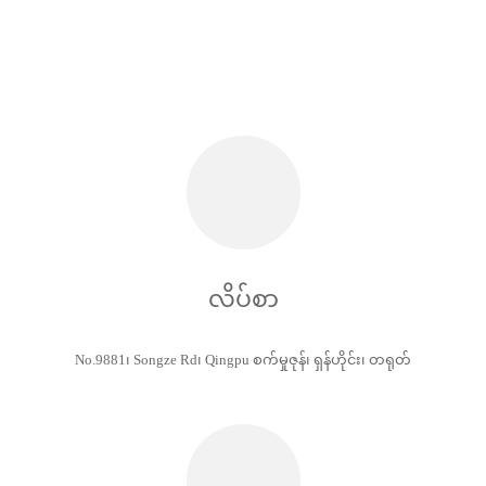
လိပ်စာ
No.9881၊ Songze Rd၊ Qingpu စက်မှုဇုန်၊ ရှန်ဟိုင်း၊ တရုတ်