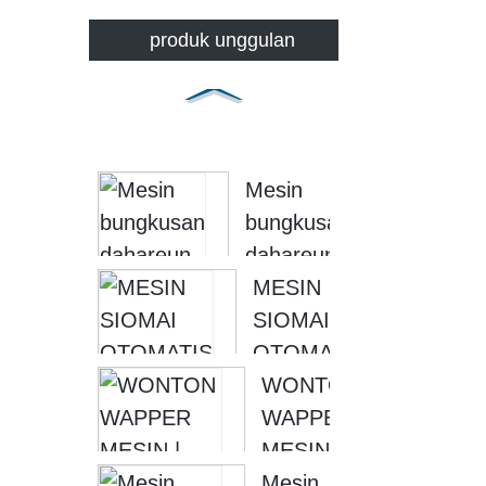
produk unggulan
Mesin
bungkusan
dahareun
beku |
MESIN
Bungkus
SIOMAI
pangsit
OTOMATIS
MA...
| SIOMAI
WONTON
WRAPPER
WAPPER
MAC...
MESIN |
MESIN
Mesin