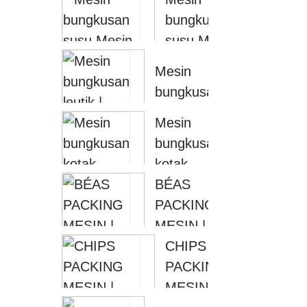
PACKING
bungkusan
HORIZONTAL
susu Mesin
S...
bungkusan
Mesin
cair |
bungkusan
SOONTRUE
leutik |
Mesin
MESIN
bungkusan
PACKING
kotak
KAdaharan
otomatis |
BÉAS
-...
CARTON
PACKING
PACKING
MESIN |
MESIN
Mesin
CHIPS
bungkusan
PACKING
vakum
MESIN |