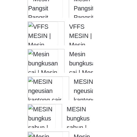
PEMBUAT
Pangsit
WONTON
Pangsit
VFFS
[
Wangun
MESIN |
GEURA...
Rok
Mesin
Renda [
bungkusan
Mesin
...
dahareun
bungkusan
cai | Mesin
bungkusan
MESIN
cair geura-
ngeusian
giru
kantong
MESIN
cair |
bungkus
MESIN
sabun |
ngeusian
MESIN
cai...
Mesin