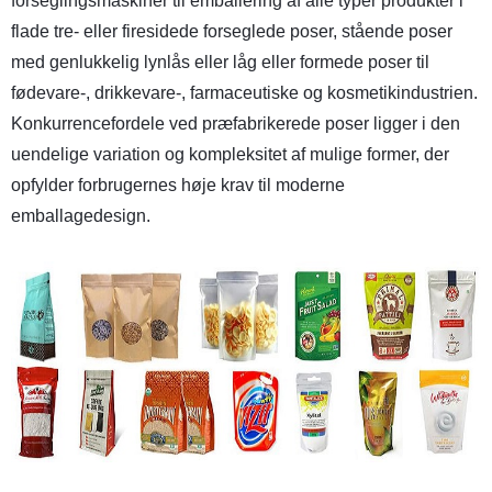
forseglingsmaskiner til emballering af alle typer produkter i
flade tre- eller firesidede forseglede poser, stående poser
med genlukkelig lynlås eller låg eller formede poser til
fødevare-, drikkevare-, farmaceutiske og kosmetikindustrien.
Konkurrencefordele ved præfabrikerede poser ligger i den
uendelige variation og kompleksitet af mulige former, der
opfylder forbrugernes høje krav til moderne
emballagedesign.