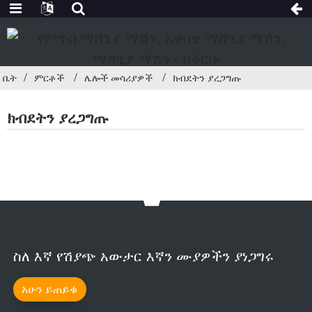
ቤት
ምርቶች
ሌሎች መሳሪያዎች
ክብደትን ያረጋግጡ
ክብደትን ያረጋግጡ
ስለ እኛ የሽያጭ አውታር እኛን ሙያዎችን ያነጋግሩ
አሁን ይጠይቁ