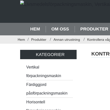
HEM
OM OSS
PRODUKTER
Hem
Produkter
Annan utrustning
Kontrollera vå
KONTR
KATEGORIER
Vertikal
förpackningsmaskin
Färdiggjord
påsförpackningsmaskin
Horisontell