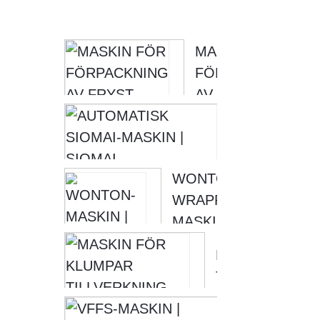
MASKIN FÖR
FÖRPACKNING
AV FRYST
LIVSMEDEL |
AUTOMATI
MASKIN FÖR
SIOMAI-MA
INSLAGNING
SIOMAI-
WONTON
AV KLUMPAR...
OMSLAGSMA
WRAPPER
MASKIN |
WONTON
MASKIN FÖR
MAKER
TILLVERKNING
MASKIN
KLUMPAR MED
[SNART...
SPETSKJOLF