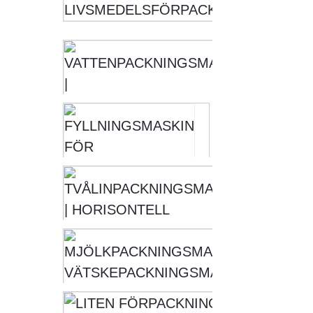
[ ...
VATT
|
VÄT
SOO
FYLLNINGSM
FÖR
VÄTSKEPÅSAR
FYLLNINGSM
TVÅL
FÖR VATTEN..
| HOR
FÖRP
MJÖ
VÄT
| SO