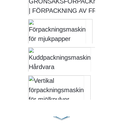
| FÖR
OCH G
Förpackningsm
för mjukpapper
Soontrue
Kuddförpack
Hårdvara
Flödesfoliema
Vertikal
förpackningsma
för mjölkpulver 
SOONTRUE