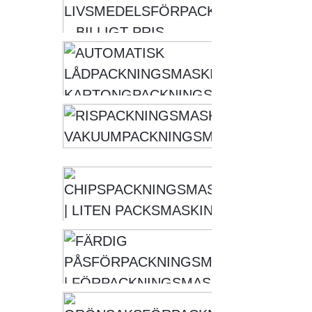
AU
LÅ
KA
RIS
VAK
CHIPS
| LITE
FÄR
PÅS
INL
FIS
GRÖN