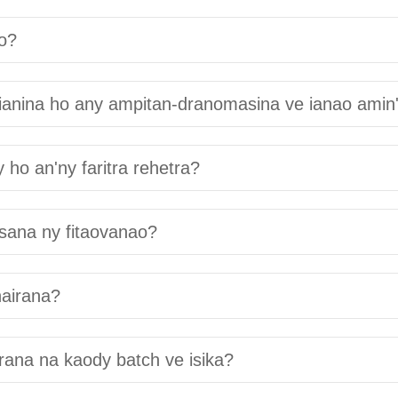
o?
ianina ho any ampitan-dranomasina ve ianao amin
 ho an'ny faritra rehetra?
isana ny fitaovanao?
nairana?
ana na kaody batch ve isika?