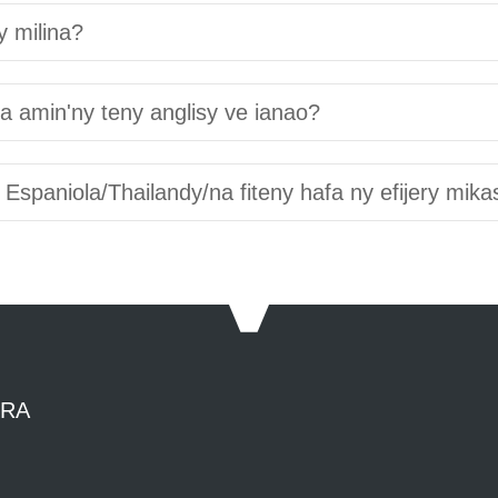
y milina?
 amin'ny teny anglisy ve ianao?
Espaniola/Thailandy/na fiteny hafa ny efijery mika
TRA