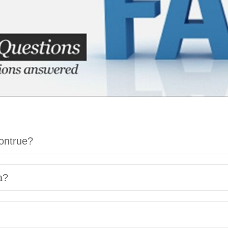
ontrue?
a?