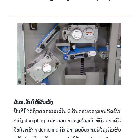
ສ່ວນເຮັດໃຫ້ຜິວໜັງ
ພື້ນທີ່ນີ້ໄດ້ຖືກອອກແບບເປັນ 3 ຂັ້ນຕອນຂອງການກົດຜິວ
ຫນັງ dumpling. ຄວາມຫນາຂອງຜິວຫນັງທີ່ຊັດເຈນເຮັດ
ໃຫ້ໂຄງສ້າງ dumpling ດີກວ່າ. ລະບົບການລີໄຊເຄີນຜິວ