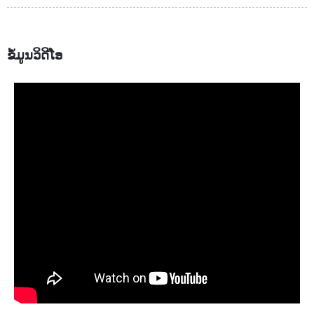
ຂໍ້ມູນວິດີໂອ