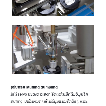
ອຸ​ປະ​ກອນ stuffing dumpling​
ມໍເຕີ servo ປະເພດ piston ອັດຕະໂນມັດຕື່ມຂໍ້ມູນໃສ່
stuffing, ປະລິມານການຕື່ມຂໍ້ມູນແມ່ນຖືກຕ້ອງ, ແລະ