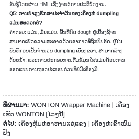
ຮັບຮູ້ໂດຍຜ່ານ HMI, ເຊິ່ງງ່າຍຕໍ່ການປະຕິບັດງານ.
Q5: ການບໍາລຸງຮັກສາປະຈໍາວັນຂອງເຄື່ອງຫໍ່ dumpling
ແມ່ນສະດວກບໍ?
ຄໍາຕອບ: ແມ່ນ, ມັນແມ່ນ. ພື້ນທີ່ກົດ dough ຢູ່ເບື້ອງຊ້າຍ
ສາມາດເຮັດຄວາມສະອາດດ້ວຍອາກາດທີ່ຖືກບີບອັດ. ຢູ່ໃນ
ພື້ນທີ່ກອບເປັນຈໍານວນ dumpling ເບື້ອງຂວາ, ສາມາດລ້າງ
ດ້ວຍນ້ໍາ. ແລະການປະກອບການຕື່ມຂໍ້ມູນໃສ່ແມ່ນດ້ວຍການ
ອອກແບບການຖອດປະກອບດ່ວນທີ່ບໍ່ມີເຄື່ອງມື.
ທີ່ຜ່ານມາ:
WONTON Wrapper Machine | ເຄື່ອງ
ເຮັດ WONTON [ໄວໆນີ້]
ຕໍ່ໄປ:
ເຄື່ອງຫຸ້ມຫໍ່ອາຫານແຊ່ແຂງ | ເຄື່ອງຫໍ່ເຂົ້າໜົມ
ປັງ