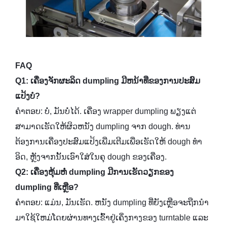
FAQ
Q1: ເຄື່ອງຈັກຜະລິດ dumpling ມີຫນ້າທີ່ຂອງການປະສົມ
ແປ້ງບໍ?
ຄໍາຕອບ: ບໍ່, ມັນບໍ່ໄດ້. ເຄື່ອງ wrapper dumpling ພຽງແຕ່
ສາມາດເຮັດໃຫ້ຜິວຫນັງ dumpling ຈາກ dough. ທ່ານ
ຕ້ອງການເຄື່ອງປະສົມແປ້ງເພີ່ມເຕີມເພື່ອເຮັດໃຫ້ dough ທໍາ
ອິດ, ຫຼັງຈາກນັ້ນເອົາໃສ່ໃນຄຸ dough ຂອງເຄື່ອງ.
Q2: ເຄື່ອງຫຸ້ມຫໍ່ dumpling ມີການເຮັດວຽກຂອງ
dumpling ທີ່ເຫຼືອ?
ຄໍາຕອບ: ແມ່ນ, ມັນເຮັດ. ຫນັງ dumpling ທີ່ຍັງເຫຼືອຈະຖືກນໍາ
ມາໃຊ້ໃຫມ່ໂດຍຜ່ານທາງເຂົ້າຢູ່ເຄິ່ງກາງຂອງ turntable ແລະ