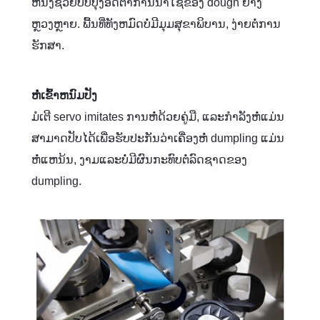
ຫນັງຊ່ວຍປັບປຸງອັດຕາການນໍາໃຊ້ຂອງ dough ຢ່າງ
ຫຼວງຫຼາຍ. ພື້ນທີ່ທັງຫມົດບໍ່ມີມຸມສຸຂາພິບານ, ງ່າຍຕໍ່ການ
ຮັກສາ.
ຫໍ່ເຂົ້າຫນົມປັງ
ມໍເຕີ servo imitates ການຫໍ່ດ້ວຍຄູ່ມື, ແລະກໍາລັງຫໍ່ແມ່ນ
ສາມາດປັບໄດ້ເພື່ອຮັບປະກັນວ່າເຄື່ອງຫໍ່ dumpling ແມ່ນ
ຫໍ່ແຫນ້ນ, ງາມແລະບໍ່ມີຜົນກະທົບຕໍ່ລົດຊາດຂອງ
dumpling.