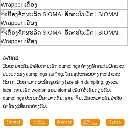
ນຳໃຊ້ໄດ້
ມັນເຫມາະສົມສໍາລັບການເຮັດ dumplings ຕ່າງໆອັດຕະໂນມັດແລະ
ປະເພດຂອງ dumplings stuffing. ໂດຍອຸປະກອນບາງ mold ແລະ
ກົນໄກ. ມັນ​ສາ​ມາດ​ຜະ​ລິດ​ຮູບ​ຮ່າງ lace skirt dumpling​, gyoza
lace​, ການ​ເຮັດ wonton ແລະ siomai ເຮັດ​ໃຫ້​ເຊັ່ນ​ດຽວ​ກັນ​.
dumplings ປະເພດນີ້ສາມາດຕົ້ມ, ອາຍ, ຈືນ. ມັນເຫມາະສົມສໍາລັບ
ຄໍາຮ້ອງຂໍທີ່ແຕກຕ່າງກັນ.