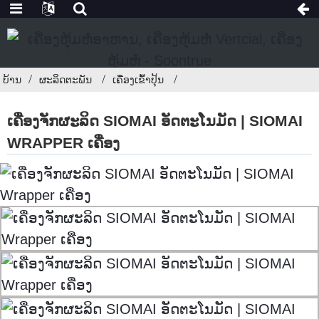
ບ້ານ
ຜະລິດຕະພັນ
ເຄື່ອງເຂົ້າປຸ້ນ
ເຄື່ອງຈັກຜະລິດ SIOMAI ອັດຕະໂນມັດ | SIOMAI
WRAPPER ເຄື່ອງ