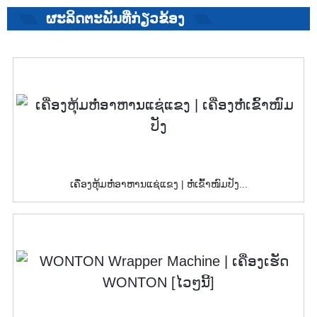
ຜະລິດຕະພັນທີ່ກ່ຽວຂ້ອງ
ເຄື່ອງຫຸ້ມຫໍ່ອາຫານແຊ່ແຂງ | ຫໍ່ເຂົ້າໜົມປັງ...