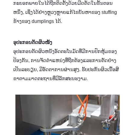
ກະບອກພາຍໃນໄດ້ຖືກຕິດຕັ້ງດ້ວຍມີດຕັດໃນຂັ້ນຕອນ
ຫນຶ່ງ, ເຊິ່ງໄດ້ຢ່າງຫຼວງຫຼາຍແກ້ໄຂບັນຫາຂອງ stuffing
ຂ້າງຂອງ dumplings ໄດ້.
ອຸປະກອນຕັດຜິວໜັງ
ອຸປະກອນຕັດຜິວຫນັງອັດຕະໂນມັດທີ່ມີການປົກຫຸ້ມຂອງ
ປ້ອງກັນ, ການຈັດຕໍາແຫນ່ງທີ່ຖືກຕ້ອງແລະການຕັດຢ່າງ
ເປັນລະບຽບ, ມີອັດຕາການຜ່ານສູງ. ຮັບປະກັນຜິວເນື້ອສີ
ຂາຕາມມາດຕະຖານທີ່ມີລັກສະນະງາມ.