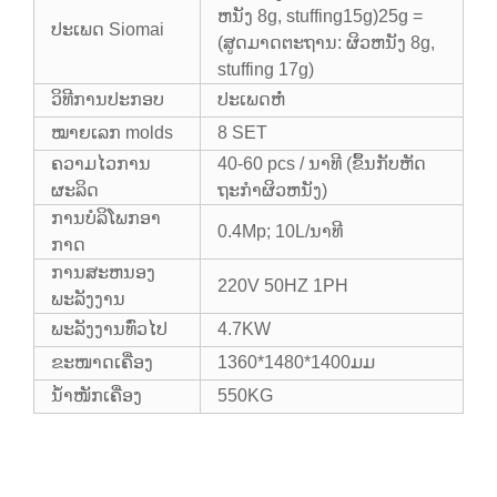
ຫນັງ 8g, stuffing15g)
25g =
ປະເພດ Siomai
(ສູດມາດຕະຖານ: ຜິວຫນັງ 8g,
stuffing 17g)
ວິທີການປະກອບ
ປະເພດຫໍ່
ໝາຍເລກ molds
8 SET
ຄວາມໄວການ
40-60 pcs / ນາທີ (ຂຶ້ນກັບຫັດ
ຜະລິດ
ຖະກໍາຜິວຫນັງ)
ການ​ບໍ​ລິ​ໂພກ​ອາ​
0.4Mp; 10L/ນາທີ
ກາດ​
ການສະຫນອງ
220V 50HZ 1PH
ພະລັງງານ
ພະລັງງານທົ່ວໄປ
4.7KW
ຂະໜາດເຄື່ອງ
1360*1480*1400ມມ
ນ້ຳໜັກເຄື່ອງ
550KG