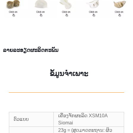
ລາຍລະອຽດຜະລິດຕະພັນ
ຂໍ້ມູນຈໍາເພາະ
ເຄື່ອງຈັກຜະລິດ XSM10A
ຕົວແບບ
Siomai
23g = (ສູດມາດຕະຖານ: ຜິວ