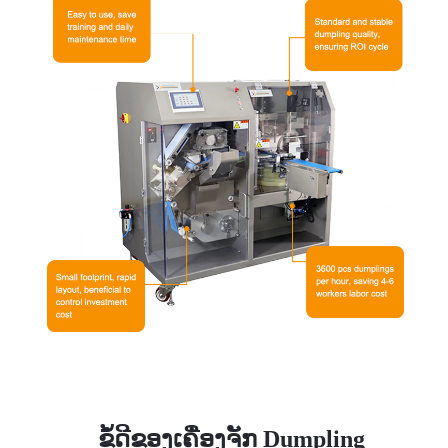
ຂໍ້ດີຂອງເຄື່ອງຈັກ Dumpling