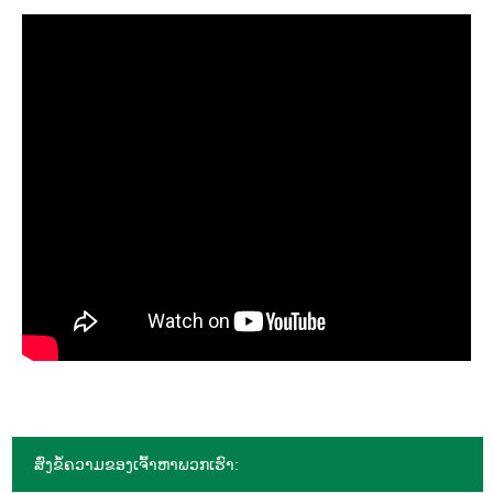
ສົ່ງຂໍ້ຄວາມຂອງເຈົ້າຫາພວກເຮົາ: