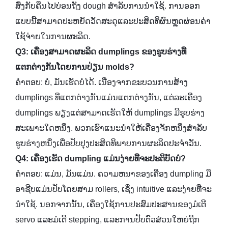
ສົ່ງກັບຄືນໄປບ່ອນຖັງ dough ສໍາລັບການນໍາໃຊ້. ການອອກ
ແບບນີ້ສາມາດປະຫຍັດວັດສະດຸແລະປະສິດທິຜົນຫຼຸດຜ່ອນຄ່າ
ໃຊ້ຈ່າຍໃນການຜະລິດ.
Q3: ເຄື່ອງສາມາດຜະລິດ dumplings ຂອງຮູບຮ່າງທີ່
ແຕກຕ່າງກັນໂດຍການປ່ຽນ molds?
ຄໍາຕອບ: ບໍ່, ມັນເຮັດບໍ່ໄດ້. ເນື່ອງຈາກຂະບວນການສ້າງ
dumplings ທີ່ແຕກຕ່າງກັນແມ່ນແຕກຕ່າງກັນ, ແຕ່ລະເຄື່ອງ
dumplings ພຽງແຕ່ສາມາດເຮັດໃຫ້ dumplings ມີຮູບຮ່າງ
ສະເພາະໃດຫນຶ່ງ. ພວກເຮົາແນະນໍາໃຫ້ເຄື່ອງຈັກຫນຶ່ງສໍາລັບ
ຮູບຮ່າງຫນຶ່ງເພື່ອປັບປຸງປະສິດທິພາບການຜະລິດປະຈໍາວັນ.
Q4: ເຄື່ອງເຮັດ dumpling ແມ່ນງ່າຍທີ່ຈະປະຕິບັດບໍ?
ຄໍາຕອບ: ແມ່ນ, ມັນແມ່ນ. ຄວາມຫນາຂອງເຄື່ອງ dumpling ມື
ອາຊີບແມ່ນປັບໂດຍສາມ rollers, ເຊິ່ງ intuitive ແລະງ່າຍທີ່ຈະ
ນໍາໃຊ້. ນອກຈາກນັ້ນ, ເຄື່ອງໃຊ້ການປະສົມປະສານຂອງມໍເຕີ
servo ແລະມໍເຕີ stepping, ແລະການປັບຕົວສ່ວນໃຫຍ່ຖືກ