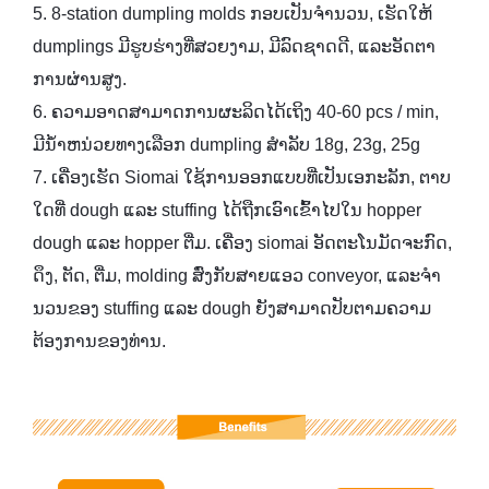
5. 8-station dumpling molds ກອບເປັນຈໍານວນ, ເຮັດໃຫ້
dumplings ມີຮູບຮ່າງທີ່ສວຍງາມ, ມີລົດຊາດດີ, ແລະອັດຕາ
ການຜ່ານສູງ.
6. ຄວາມອາດສາມາດການຜະລິດໄດ້ເຖິງ 40-60 pcs / min,
ມີນ້ໍາຫນ່ວຍທາງເລືອກ dumpling ສໍາລັບ 18g, 23g, 25g
7. ເຄື່ອງເຮັດ Siomai ໃຊ້ການອອກແບບທີ່ເປັນເອກະລັກ, ຕາບ
ໃດທີ່ dough ແລະ stuffing ໄດ້ຖືກເອົາເຂົ້າໄປໃນ hopper
dough ແລະ hopper ຕື່ມ. ເຄື່ອງ siomai ອັດຕະໂນມັດຈະກົດ,
ດຶງ, ຕັດ, ຕື່ມ, molding ສົ່ງກັບສາຍແອວ conveyor, ແລະຈໍາ
ນວນຂອງ stuffing ແລະ dough ຍັງສາມາດປັບຕາມຄວາມ
ຕ້ອງການຂອງທ່ານ.