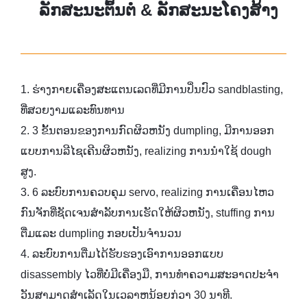
ລັກສະນະຕົ້ນຕໍ & ລັກສະນະໂຄງສ້າງ
1. ຮ່າງກາຍເຄື່ອງສະແຕນເລດທີ່ມີການປິ່ນປົວ sandblasting,
ທີ່ສວຍງາມແລະທົນທານ
2. 3 ຂັ້ນຕອນຂອງການກົດຜິວຫນັງ dumpling, ມີການອອກ
ແບບການລີໄຊເຄີນຜິວຫນັງ, realizing ການນໍາໃຊ້ dough
ສູງ.
3. 6 ລະບົບການຄວບຄຸມ servo, realizing ການເຄື່ອນໄຫວ
ກົນຈັກທີ່ຊັດເຈນສໍາລັບການເຮັດໃຫ້ຜິວຫນັງ, stuffing ການ
ຕື່ມແລະ dumpling ກອບເປັນຈໍານວນ
4. ລະບົບການຕື່ມໄດ້ຮັບຮອງເອົາການອອກແບບ
disassembly ໄວທີ່ບໍ່ມີເຄື່ອງມື, ການທໍາຄວາມສະອາດປະຈໍາ
ວັນສາມາດສໍາເລັດໃນເວລາຫນ້ອຍກ່ວາ 30 ນາທີ.