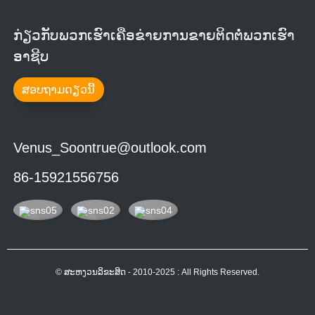
ກ່ຽວກັບພວກເຮົາເຄືອຂ່າຍການຂາຍຕິດຕໍ່ພວກເຮົາ
ອາຊີບ
ສອບຖາມດຽວນີ້
Venus_Soontrue@outlook.com
86-15921556756
© ສະຫງວນລິຂະສິດ - 2010-2025 : All Rights Reserved.