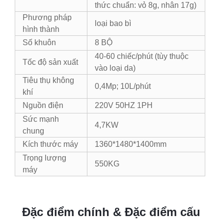
thức chuẩn: vỏ 8g, nhân 17g)
Phương pháp
loại bao bì
hình thành
Số khuôn
8 BỘ
40-60 chiếc/phút (tùy thuộc
Tốc độ sản xuất
vào loại da)
Tiêu thụ không
0,4Mp; 10L/phút
khí
Nguồn điện
220V 50HZ 1PH
Sức mạnh
4,7KW
chung
Kích thước máy
1360*1480*1400mm
Trọng lượng
550KG
máy
Đặc điểm chính & Đặc điểm cấu